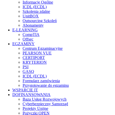
Informacje Ogólne
ICDL (ECDL)
Szkolenia zdalne
UnitBOX
Outsourcing Szkoleń
Abonamenty
E-LEARNING
CompTIA
Offsec
EGZAMINY
Centrum Egzaminacyjne
PEARSON VUE
CERTIPORT
KRYTERION
PSI
GASQ
ICDL (ECDL)
Formularz zamówienia
Przygotowanie do egzaminu
WSPARCIE IT
DOFINANSOWANIA
Baza Usług Rozwojowych
Cyberbezpieczny Samorząd
Projekty Unijne
Pożyczki OPEN