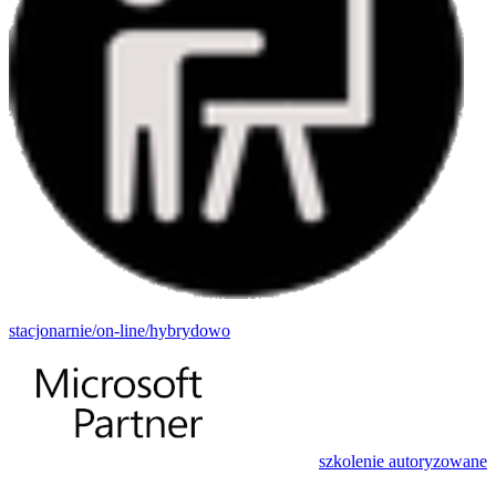
stacjonarnie/on-line/hybrydowo
szkolenie autoryzowane