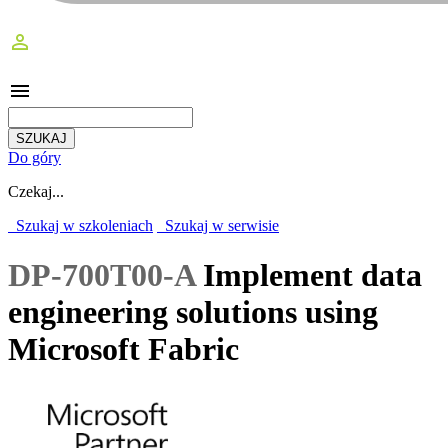
perm_identity
menu
Do góry
Czekaj...
Szukaj w szkoleniach
Szukaj w serwisie
DP-700T00-A
Implement data
engineering solutions using
Microsoft Fabric