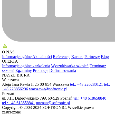
perm_identity
O NAS
Informacje ogólne
Aktualności
Referencje
Kariera
Partnerzy
Blog
OFERTA
Informacje ogólne - szkolenia
Wyszukiwarka szkoleń
Terminarz
szkoleń
Egzaminy
Promocje
Dofinansowania
NASZE BIURA
Warszawa
Aleja Jana Pawła II 25
00-854 Warszawa
tel.: +48 226280121
tel.:
+48 228856296
warszawa@softronic.pl
Poznań
ul. J.H. Dąbrowskiego 79A
60-529 Poznań
tel.: +48 618658840
tel.: +48 618658841
poznan@softronic.pl
Copyright © 2003-2024 SOFTRONIC. Wszelkie prawa
zastrzeżone