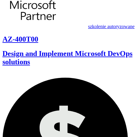
szkolenie autoryzowane
AZ-400T00
Design and Implement Microsoft DevOps
solutions