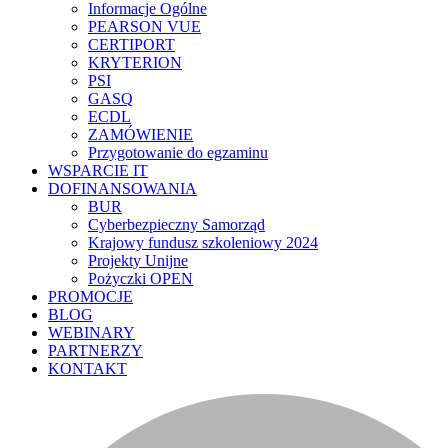
Informacje Ogólne
PEARSON VUE
CERTIPORT
KRYTERION
PSI
GASQ
ECDL
ZAMÓWIENIE
Przygotowanie do egzaminu
WSPARCIE IT
DOFINANSOWANIA
BUR
Cyberbezpieczny Samorząd
Krajowy fundusz szkoleniowy 2024
Projekty Unijne
Pożyczki OPEN
PROMOCJE
BLOG
WEBINARY
PARTNERZY
KONTAKT