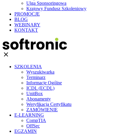
Ulga Sponsoringowa
Krajowy Fundusz Szkoleniowy
PROMOCJE
BLOG
WEBINARY
KONTAKT
clear
SZKOLENIA
Wyszukiwarka
Terminarz
Informacje Ogólne
ICDL (ECDL)
UnitBox
Abonamenty
Weryfikacja Certyfikatu
ZAMÓWIENIE
E-LEARNING
CompTIA
OffSec
EGZAMIN