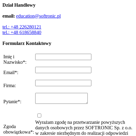
Dział Handlowy
email:
education@softronic.pl
tel.: +48 226280121
tel.: +48 618658840
Formularz Kontaktowy
Imię i
Nazwisko
*
:
Email
*
:
Firma
:
Pytanie
*
:
Wyrażam zgodę na przetwarzanie powyższych
Zgoda
danych osobowych przez SOFTRONIC Sp. z o.o.
obowiązkowa
*
:
w zakresie niezbędnym do realizacji odpowiedzi