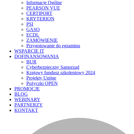
Informacje Ogólne
PEARSON VUE
CERTIPORT
KRYTERION
PSI
GASQ
ECDL
ZAMÓWIENIE
Przygotowanie do egzaminu
WSPARCIE IT
DOFINANSOWANIA
BUR
Cyberbezpieczny Samorząd
Krajowy fundusz szkoleniowy 2024
Projekty Unijne
Pożyczki OPEN
PROMOCJE
BLOG
WEBINARY
PARTNERZY
KONTAKT