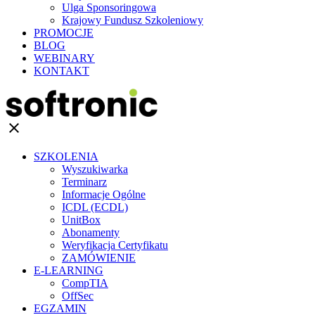
Ulga Sponsoringowa
Krajowy Fundusz Szkoleniowy
PROMOCJE
BLOG
WEBINARY
KONTAKT
clear
SZKOLENIA
Wyszukiwarka
Terminarz
Informacje Ogólne
ICDL (ECDL)
UnitBox
Abonamenty
Weryfikacja Certyfikatu
ZAMÓWIENIE
E-LEARNING
CompTIA
OffSec
EGZAMIN