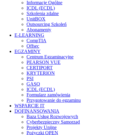
Informacje Ogólne
ICDL (ECDL)
Szkolenia zdalne
UnitBOX
Outsourcing Szkoleń
Abonamenty
E-LEARNING
CompTIA
Offsec
EGZAMINY
Centrum Egzaminacyjne
PEARSON VUE
CERTIPORT
KRYTERION
PSI
GASQ
ICDL (ECDL)
Formularz zamówienia
Przygotowanie do egzaminu
WSPARCIE IT
DOFINANSOWANIA
Baza Usług Rozwojowych
Cyberbezpieczny Samorząd
Projekty Unijne
Pożyczki OPEN