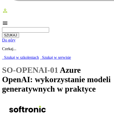
perm_identity
menu
Do góry
Czekaj...
Szukaj w szkoleniach
Szukaj w serwisie
SO-OPENAI-01
Azure
OpenAI: wykorzystanie modeli
generatywnych w praktyce