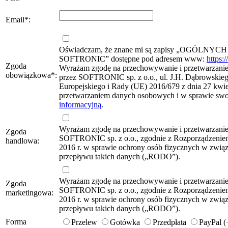
Email
*
:
Oświadczam, że znane mi są zapisy „OG
SOFTRONIC” dostępne pod adresem www:
https:
Zgoda
Wyrażam zgodę na przechowywanie i przetwarzanie 
obowiązkowa
*
:
przez SOFTRONIC sp. z o.o., ul. J.H. Dąbrowskie
Europejskiego i Rady (UE) 2016/679 z dnia 27 kwie
przetwarzaniem danych osobowych i w sprawie sw
informacyjną
.
Wyrażam zgodę na przechowywanie i przetwarzani
Zgoda
SOFTRONIC sp. z o.o., zgodnie z Rozporządzeniem
handlowa:
2016 r. w sprawie ochrony osób fizycznych w zwi
przepływu takich danych („RODO”).
Wyrażam zgodę na przechowywanie i przetwarzani
Zgoda
SOFTRONIC sp. z o.o., zgodnie z Rozporządzeniem
marketingowa:
2016 r. w sprawie ochrony osób fizycznych w zwi
przepływu takich danych („RODO”).
Forma
Przelew
Gotówka
Przedpłata
PayPal 