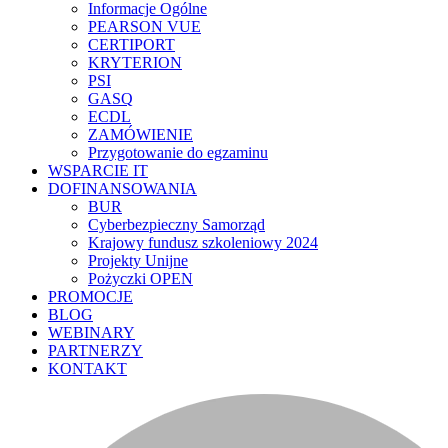
Informacje Ogólne
PEARSON VUE
CERTIPORT
KRYTERION
PSI
GASQ
ECDL
ZAMÓWIENIE
Przygotowanie do egzaminu
WSPARCIE IT
DOFINANSOWANIA
BUR
Cyberbezpieczny Samorząd
Krajowy fundusz szkoleniowy 2024
Projekty Unijne
Pożyczki OPEN
PROMOCJE
BLOG
WEBINARY
PARTNERZY
KONTAKT