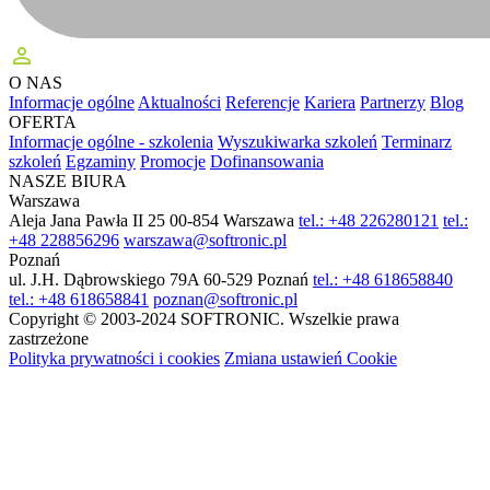
perm_identity
O NAS
Informacje ogólne
Aktualności
Referencje
Kariera
Partnerzy
Blog
OFERTA
Informacje ogólne - szkolenia
Wyszukiwarka szkoleń
Terminarz
szkoleń
Egzaminy
Promocje
Dofinansowania
NASZE BIURA
Warszawa
Aleja Jana Pawła II 25
00-854 Warszawa
tel.: +48 226280121
tel.:
+48 228856296
warszawa@softronic.pl
Poznań
ul. J.H. Dąbrowskiego 79A
60-529 Poznań
tel.: +48 618658840
tel.: +48 618658841
poznan@softronic.pl
Copyright © 2003-2024 SOFTRONIC. Wszelkie prawa
zastrzeżone
Polityka prywatności i cookies
Zmiana ustawień Cookie