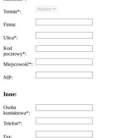
Termin
*
:
Firma
:
Ulica
*
:
Kod
pocztowy
*
:
Miejscowość
*
:
NIP
:
Inne:
Osoba
kontaktowa
*
:
Telefon
*
:
Fax
: