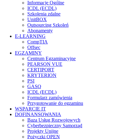
Informacje Ogólne
ICDL (ECDL)
Szkolenia zdalne
UnitBOX
Outsourcing Szkoleń
Abonamenty
E-LEARNING
CompTIA
Offsec
EGZAMINY
Centrum Egzaminacyjne
PEARSON VUE
CERTIPORT
KRYTERION
PSI
GASQ
ICDL (ECDL)
Formularz zamówienia
Przygotowanie do egzaminu
WSPARCIE IT
DOFINANSOWANIA
Baza Usług Rozwojowych
Cyberbezpieczny Samorząd
Projekty Unijne
Pożyczki OPEN