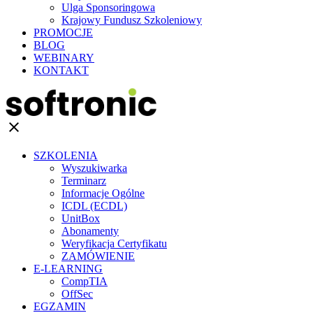
Ulga Sponsoringowa
Krajowy Fundusz Szkoleniowy
PROMOCJE
BLOG
WEBINARY
KONTAKT
clear
SZKOLENIA
Wyszukiwarka
Terminarz
Informacje Ogólne
ICDL (ECDL)
UnitBox
Abonamenty
Weryfikacja Certyfikatu
ZAMÓWIENIE
E-LEARNING
CompTIA
OffSec
EGZAMIN