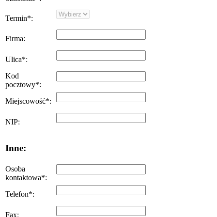
Termin
*
:
Firma
:
Ulica
*
:
Kod
pocztowy
*
:
Miejscowość
*
:
NIP
:
Inne:
Osoba
kontaktowa
*
:
Telefon
*
:
Fax
: