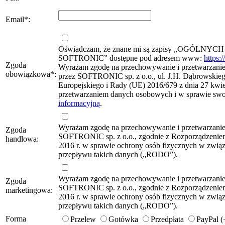
Email
*
:
Oświadczam, że znane mi są zapisy „OG
SOFTRONIC” dostępne pod adresem www:
https:
Zgoda
Wyrażam zgodę na przechowywanie i przetwarzanie 
obowiązkowa
*
:
przez SOFTRONIC sp. z o.o., ul. J.H. Dąbrowskie
Europejskiego i Rady (UE) 2016/679 z dnia 27 kwie
przetwarzaniem danych osobowych i w sprawie sw
informacyjną
.
Wyrażam zgodę na przechowywanie i przetwarzani
Zgoda
SOFTRONIC sp. z o.o., zgodnie z Rozporządzeniem
handlowa:
2016 r. w sprawie ochrony osób fizycznych w zwi
przepływu takich danych („RODO”).
Wyrażam zgodę na przechowywanie i przetwarzani
Zgoda
SOFTRONIC sp. z o.o., zgodnie z Rozporządzeniem
marketingowa:
2016 r. w sprawie ochrony osób fizycznych w zwi
przepływu takich danych („RODO”).
Forma
Przelew
Gotówka
Przedpłata
PayPal 