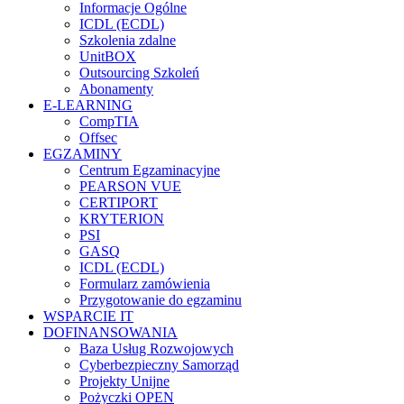
Informacje Ogólne
ICDL (ECDL)
Szkolenia zdalne
UnitBOX
Outsourcing Szkoleń
Abonamenty
E-LEARNING
CompTIA
Offsec
EGZAMINY
Centrum Egzaminacyjne
PEARSON VUE
CERTIPORT
KRYTERION
PSI
GASQ
ICDL (ECDL)
Formularz zamówienia
Przygotowanie do egzaminu
WSPARCIE IT
DOFINANSOWANIA
Baza Usług Rozwojowych
Cyberbezpieczny Samorząd
Projekty Unijne
Pożyczki OPEN