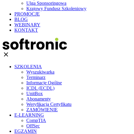
Ulga Sponsoringowa
Krajowy Fundusz Szkoleniowy
PROMOCJE
BLOG
WEBINARY
KONTAKT
clear
SZKOLENIA
Wyszukiwarka
Terminarz
Informacje Ogólne
ICDL (ECDL)
UnitBox
Abonamenty
Weryfikacja Certyfikatu
ZAMÓWIENIE
E-LEARNING
CompTIA
OffSec
EGZAMIN