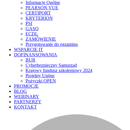
Informacje Ogólne
PEARSON VUE
CERTIPORT
KRYTERION
PSI
GASQ
ECDL
ZAMÓWIENIE
Przygotowanie do egzaminu
WSPARCIE IT
DOFINANSOWANIA
BUR
Cyberbezpieczny Samorząd
Krajowy fundusz szkoleniowy 2024
Projekty Unijne
Pożyczki OPEN
PROMOCJE
BLOG
WEBINARY
PARTNERZY
KONTAKT