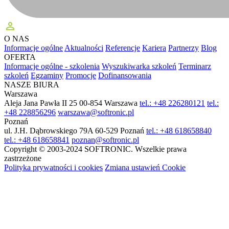
perm_identity
O NAS
Informacje ogólne
Aktualności
Referencje
Kariera
Partnerzy
Blog
OFERTA
Informacje ogólne - szkolenia
Wyszukiwarka szkoleń
Terminarz
szkoleń
Egzaminy
Promocje
Dofinansowania
NASZE BIURA
Warszawa
Aleja Jana Pawła II 25
00-854 Warszawa
tel.: +48 226280121
tel.:
+48 228856296
warszawa@softronic.pl
Poznań
ul. J.H. Dąbrowskiego 79A
60-529 Poznań
tel.: +48 618658840
tel.: +48 618658841
poznan@softronic.pl
Copyright © 2003-2024 SOFTRONIC. Wszelkie prawa
zastrzeżone
Polityka prywatności i cookies
Zmiana ustawień Cookie