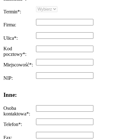
Termin
*
:
Firma
:
Ulica
*
:
Kod
pocztowy
*
:
Miejscowość
*
:
NIP
:
Inne:
Osoba
kontaktowa
*
:
Telefon
*
:
Fax
: