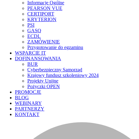
Informacje Ogólne
PEARSON VUE
CERTIPORT
KRYTERION
PSI
GASQ
ECDL
ZAMÓWIENIE
Przygotowanie do egzaminu
WSPARCIE IT
DOFINANSOWANIA
BUR
Cyberbezpieczny Samorząd
Krajowy fundusz szkoleniowy 2024
Projekty Unijne
Pożyczki OPEN
PROMOCJE
BLOG
WEBINARY
PARTNERZY
KONTAKT