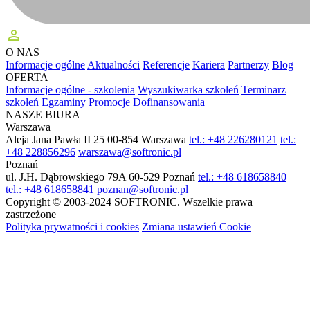
perm_identity
O NAS
Informacje ogólne
Aktualności
Referencje
Kariera
Partnerzy
Blog
OFERTA
Informacje ogólne - szkolenia
Wyszukiwarka szkoleń
Terminarz
szkoleń
Egzaminy
Promocje
Dofinansowania
NASZE BIURA
Warszawa
Aleja Jana Pawła II 25
00-854 Warszawa
tel.: +48 226280121
tel.:
+48 228856296
warszawa@softronic.pl
Poznań
ul. J.H. Dąbrowskiego 79A
60-529 Poznań
tel.: +48 618658840
tel.: +48 618658841
poznan@softronic.pl
Copyright © 2003-2024 SOFTRONIC. Wszelkie prawa
zastrzeżone
Polityka prywatności i cookies
Zmiana ustawień Cookie