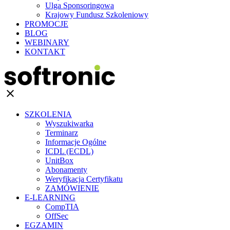
Ulga Sponsoringowa
Krajowy Fundusz Szkoleniowy
PROMOCJE
BLOG
WEBINARY
KONTAKT
clear
SZKOLENIA
Wyszukiwarka
Terminarz
Informacje Ogólne
ICDL (ECDL)
UnitBox
Abonamenty
Weryfikacja Certyfikatu
ZAMÓWIENIE
E-LEARNING
CompTIA
OffSec
EGZAMIN