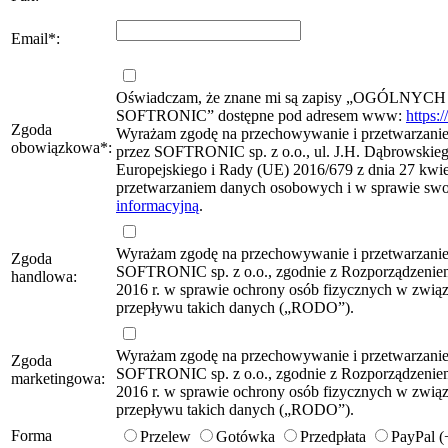
Email
*
:
Oświadczam, że znane mi są zapisy „OG
SOFTRONIC” dostępne pod adresem www:
https:
Zgoda
Wyrażam zgodę na przechowywanie i przetwarzanie 
obowiązkowa
*
:
przez SOFTRONIC sp. z o.o., ul. J.H. Dąbrowskie
Europejskiego i Rady (UE) 2016/679 z dnia 27 kwie
przetwarzaniem danych osobowych i w sprawie sw
informacyjną
.
Wyrażam zgodę na przechowywanie i przetwarzani
Zgoda
SOFTRONIC sp. z o.o., zgodnie z Rozporządzeniem
handlowa:
2016 r. w sprawie ochrony osób fizycznych w zwi
przepływu takich danych („RODO”).
Wyrażam zgodę na przechowywanie i przetwarzani
Zgoda
SOFTRONIC sp. z o.o., zgodnie z Rozporządzeniem
marketingowa:
2016 r. w sprawie ochrony osób fizycznych w zwi
przepływu takich danych („RODO”).
Forma
Przelew
Gotówka
Przedpłata
PayPal 