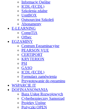
Informacje Ogólne
ICDL (ECDL)
Szkolenia zdalne
UnitBOX
Outsourcing Szkoleń
Abonamenty
E-LEARNING
CompTIA
Offsec
EGZAMINY
Centrum Egzaminacyjne
PEARSON VUE
CERTIPORT
KRYTERION
PSI
GASQ
ICDL (ECDL)
Formularz zamówienia
Przygotowanie do egzaminu
WSPARCIE IT
DOFINANSOWANIA
Baza Usług Rozwojowych
Cyberbezpieczny Samorząd
Projekty Unijne
Pożyczki OPEN