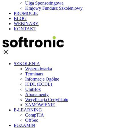
Ulga Sponsoringowa
Krajowy Fundusz Szkoleniowy
PROMOCJE
BLOG
WEBINARY
KONTAKT
clear
SZKOLENIA
Wyszukiwarka
Terminarz
Informacje Ogólne
ICDL (ECDL)
UnitBox
Abonamenty
Weryfikacja Certyfikatu
ZAMÓWIENIE
E-LEARNING
CompTIA
OffSec
EGZAMIN