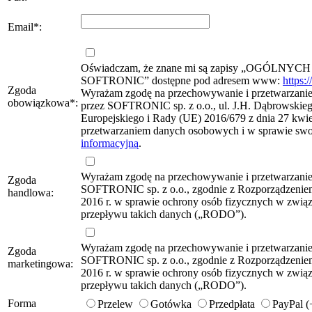
Email
*
:
Oświadczam, że znane mi są zapisy „OG
SOFTRONIC” dostępne pod adresem www:
https:
Zgoda
Wyrażam zgodę na przechowywanie i przetwarzanie 
obowiązkowa
*
:
przez SOFTRONIC sp. z o.o., ul. J.H. Dąbrowskie
Europejskiego i Rady (UE) 2016/679 z dnia 27 kwie
przetwarzaniem danych osobowych i w sprawie sw
informacyjną
.
Wyrażam zgodę na przechowywanie i przetwarzani
Zgoda
SOFTRONIC sp. z o.o., zgodnie z Rozporządzeniem
handlowa:
2016 r. w sprawie ochrony osób fizycznych w zwi
przepływu takich danych („RODO”).
Wyrażam zgodę na przechowywanie i przetwarzani
Zgoda
SOFTRONIC sp. z o.o., zgodnie z Rozporządzeniem
marketingowa:
2016 r. w sprawie ochrony osób fizycznych w zwi
przepływu takich danych („RODO”).
Forma
Przelew
Gotówka
Przedpłata
PayPal 