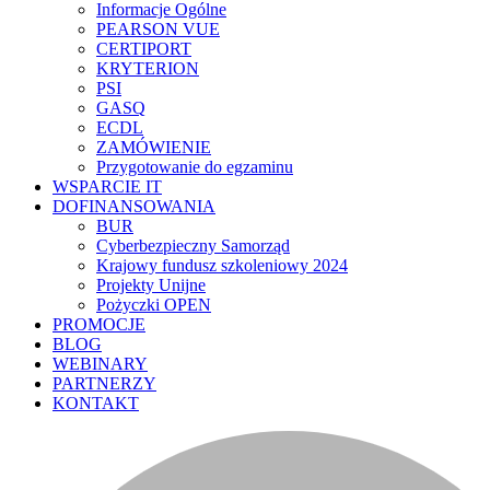
Informacje Ogólne
PEARSON VUE
CERTIPORT
KRYTERION
PSI
GASQ
ECDL
ZAMÓWIENIE
Przygotowanie do egzaminu
WSPARCIE IT
DOFINANSOWANIA
BUR
Cyberbezpieczny Samorząd
Krajowy fundusz szkoleniowy 2024
Projekty Unijne
Pożyczki OPEN
PROMOCJE
BLOG
WEBINARY
PARTNERZY
KONTAKT