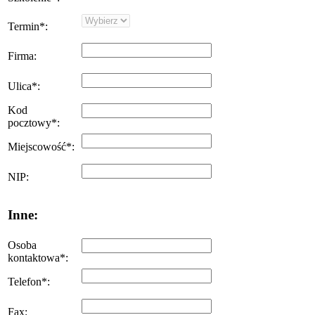
Termin
*
:
Firma
:
Ulica
*
:
Kod
pocztowy
*
:
Miejscowość
*
:
NIP
:
Inne:
Osoba
kontaktowa
*
:
Telefon
*
:
Fax
: