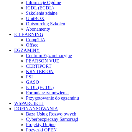
Informacje Ogólne
ICDL (ECDL)
Szkolenia zdalne
UnitBOX
Outsourcing Szkoleń
Abonamenty
E-LEARNING
CompTIA
Offsec
EGZAMINY
Centrum Egzaminacyjne
PEARSON VUE
CERTIPORT
KRYTERION
PSI
GASQ
ICDL (ECDL)
Formularz zamówienia
Przygotowanie do egzaminu
WSPARCIE IT
DOFINANSOWANIA
Baza Usług Rozwojowych
Cyberbezpieczny Samorząd
Projekty Unijne
Pożyczki OPEN