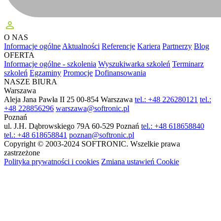
perm_identity
O NAS
Informacje ogólne
Aktualności
Referencje
Kariera
Partnerzy
Blog
OFERTA
Informacje ogólne - szkolenia
Wyszukiwarka szkoleń
Terminarz
szkoleń
Egzaminy
Promocje
Dofinansowania
NASZE BIURA
Warszawa
Aleja Jana Pawła II 25
00-854 Warszawa
tel.: +48 226280121
tel.:
+48 228856296
warszawa@softronic.pl
Poznań
ul. J.H. Dąbrowskiego 79A
60-529 Poznań
tel.: +48 618658840
tel.: +48 618658841
poznan@softronic.pl
Copyright © 2003-2024 SOFTRONIC. Wszelkie prawa
zastrzeżone
Polityka prywatności i cookies
Zmiana ustawień Cookie