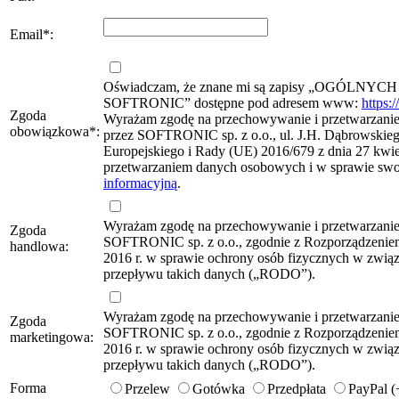
Email
*
:
Oświadczam, że znane mi są zapisy „OG
SOFTRONIC” dostępne pod adresem www:
https:
Zgoda
Wyrażam zgodę na przechowywanie i przetwarzanie 
obowiązkowa
*
:
przez SOFTRONIC sp. z o.o., ul. J.H. Dąbrowskie
Europejskiego i Rady (UE) 2016/679 z dnia 27 kwie
przetwarzaniem danych osobowych i w sprawie sw
informacyjną
.
Wyrażam zgodę na przechowywanie i przetwarzani
Zgoda
SOFTRONIC sp. z o.o., zgodnie z Rozporządzeniem
handlowa:
2016 r. w sprawie ochrony osób fizycznych w zwi
przepływu takich danych („RODO”).
Wyrażam zgodę na przechowywanie i przetwarzani
Zgoda
SOFTRONIC sp. z o.o., zgodnie z Rozporządzeniem
marketingowa:
2016 r. w sprawie ochrony osób fizycznych w zwi
przepływu takich danych („RODO”).
Forma
Przelew
Gotówka
Przedpłata
PayPal 