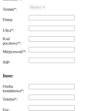
Termin
*
:
Firma
:
Ulica
*
:
Kod
pocztowy
*
:
Miejscowość
*
:
NIP
:
Inne:
Osoba
kontaktowa
*
:
Telefon
*
:
Fax
: