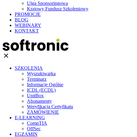
Ulga Sponsoringowa
Krajowy Fundusz Szkoleniowy
PROMOCJE
BLOG
WEBINARY
KONTAKT
clear
SZKOLENIA
Wyszukiwarka
Terminarz
Informacje Ogólne
ICDL (ECDL)
UnitBox
Abonamenty
Weryfikacja Certyfikatu
ZAMÓWIENIE
E-LEARNING
CompTIA
OffSec
EGZAMIN