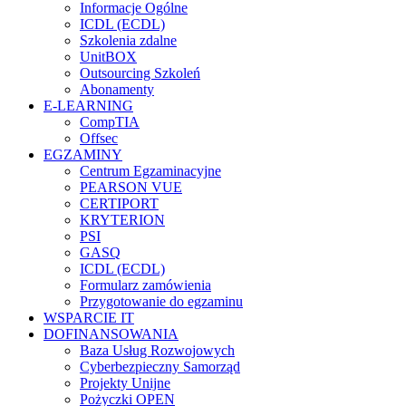
Informacje Ogólne
ICDL (ECDL)
Szkolenia zdalne
UnitBOX
Outsourcing Szkoleń
Abonamenty
E-LEARNING
CompTIA
Offsec
EGZAMINY
Centrum Egzaminacyjne
PEARSON VUE
CERTIPORT
KRYTERION
PSI
GASQ
ICDL (ECDL)
Formularz zamówienia
Przygotowanie do egzaminu
WSPARCIE IT
DOFINANSOWANIA
Baza Usług Rozwojowych
Cyberbezpieczny Samorząd
Projekty Unijne
Pożyczki OPEN