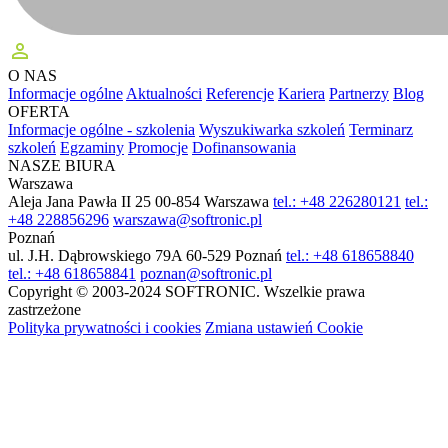
perm_identity
O NAS
Informacje ogólne
Aktualności
Referencje
Kariera
Partnerzy
Blog
OFERTA
Informacje ogólne - szkolenia
Wyszukiwarka szkoleń
Terminarz
szkoleń
Egzaminy
Promocje
Dofinansowania
NASZE BIURA
Warszawa
Aleja Jana Pawła II 25
00-854 Warszawa
tel.: +48 226280121
tel.:
+48 228856296
warszawa@softronic.pl
Poznań
ul. J.H. Dąbrowskiego 79A
60-529 Poznań
tel.: +48 618658840
tel.: +48 618658841
poznan@softronic.pl
Copyright © 2003-2024 SOFTRONIC. Wszelkie prawa
zastrzeżone
Polityka prywatności i cookies
Zmiana ustawień Cookie