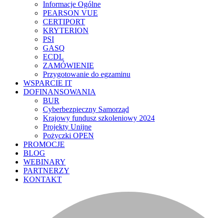
Informacje Ogólne
PEARSON VUE
CERTIPORT
KRYTERION
PSI
GASQ
ECDL
ZAMÓWIENIE
Przygotowanie do egzaminu
WSPARCIE IT
DOFINANSOWANIA
BUR
Cyberbezpieczny Samorząd
Krajowy fundusz szkoleniowy 2024
Projekty Unijne
Pożyczki OPEN
PROMOCJE
BLOG
WEBINARY
PARTNERZY
KONTAKT