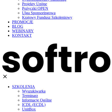
Projekty Unijne
Pożyczki OPEN
Ulga Sponsoringowa
Krajowy Fundusz Szkoleniowy
PROMOCJE
BLOG
WEBINARY
KONTAKT
clear
SZKOLENIA
Wyszukiwarka
Terminarz
Informacje Ogólne
ICDL (ECDL)
UnitBox