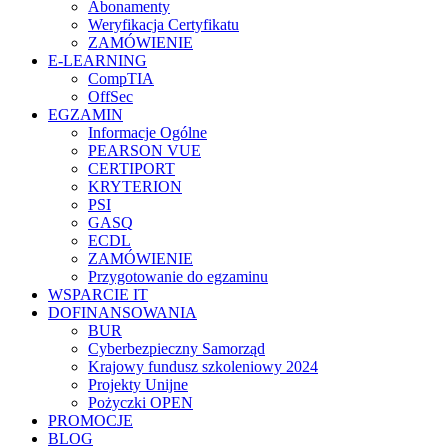
Abonamenty
Weryfikacja Certyfikatu
ZAMÓWIENIE
E-LEARNING
CompTIA
OffSec
EGZAMIN
Informacje Ogólne
PEARSON VUE
CERTIPORT
KRYTERION
PSI
GASQ
ECDL
ZAMÓWIENIE
Przygotowanie do egzaminu
WSPARCIE IT
DOFINANSOWANIA
BUR
Cyberbezpieczny Samorząd
Krajowy fundusz szkoleniowy 2024
Projekty Unijne
Pożyczki OPEN
PROMOCJE
BLOG