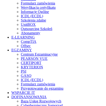
Formularz zamówienia
Weryfikacja certyfikatu
Informacje Ogólne
ICDL (ECDL)
Szkolenia zdalne
UnitBOX
Outsourcing Szkoleń
Abonamenty
E-LEARNING
CompTIA
Offsec
EGZAMINY
Centrum Egzaminacyjne
PEARSON VUE
CERTIPORT
KRYTERION
PSI
GASQ
ICDL (ECDL)
Formularz zamówienia
Przygotowanie do egzaminu
WSPARCIE IT
DOFINANSOWANIA
Baza Usług Rozwojowych
Cyberbezpieczny Samorząd