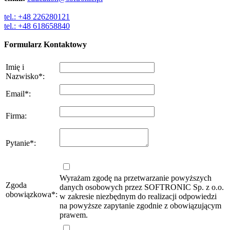
tel.: +48 226280121
tel.: +48 618658840
Formularz Kontaktowy
Imię i
Nazwisko
*
:
Email
*
:
Firma
:
Pytanie
*
:
Wyrażam zgodę na przetwarzanie powyższych
Zgoda
danych osobowych przez SOFTRONIC Sp. z o.o.
obowiązkowa
*
:
w zakresie niezbędnym do realizacji odpowiedzi
na powyższe zapytanie zgodnie z obowiązującym
prawem.