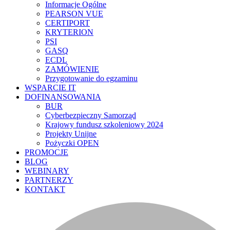
Informacje Ogólne
PEARSON VUE
CERTIPORT
KRYTERION
PSI
GASQ
ECDL
ZAMÓWIENIE
Przygotowanie do egzaminu
WSPARCIE IT
DOFINANSOWANIA
BUR
Cyberbezpieczny Samorząd
Krajowy fundusz szkoleniowy 2024
Projekty Unijne
Pożyczki OPEN
PROMOCJE
BLOG
WEBINARY
PARTNERZY
KONTAKT