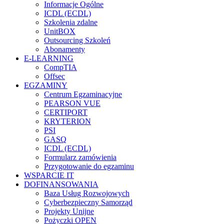
Informacje Ogólne
ICDL (ECDL)
Szkolenia zdalne
UnitBOX
Outsourcing Szkoleń
Abonamenty
E-LEARNING
CompTIA
Offsec
EGZAMINY
Centrum Egzaminacyjne
PEARSON VUE
CERTIPORT
KRYTERION
PSI
GASQ
ICDL (ECDL)
Formularz zamówienia
Przygotowanie do egzaminu
WSPARCIE IT
DOFINANSOWANIA
Baza Usług Rozwojowych
Cyberbezpieczny Samorząd
Projekty Unijne
Pożyczki OPEN