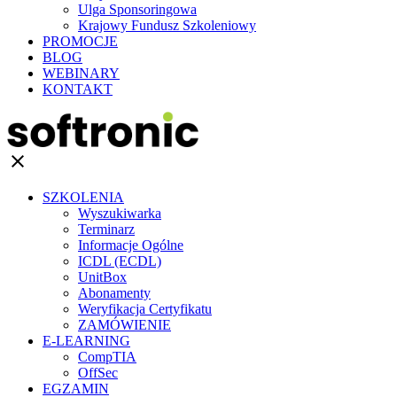
Ulga Sponsoringowa
Krajowy Fundusz Szkoleniowy
PROMOCJE
BLOG
WEBINARY
KONTAKT
clear
SZKOLENIA
Wyszukiwarka
Terminarz
Informacje Ogólne
ICDL (ECDL)
UnitBox
Abonamenty
Weryfikacja Certyfikatu
ZAMÓWIENIE
E-LEARNING
CompTIA
OffSec
EGZAMIN