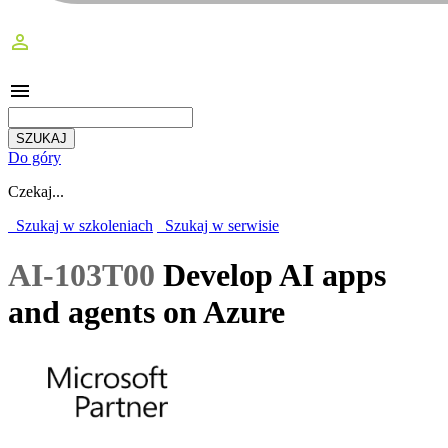
perm_identity
menu
Do góry
Czekaj...
Szukaj w szkoleniach
Szukaj w serwisie
AI-103T00
Develop AI apps
and agents on Azure