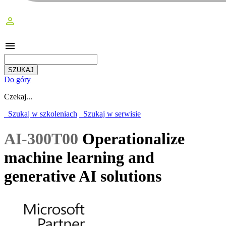
perm_identity
menu
Do góry
Czekaj...
Szukaj w szkoleniach
Szukaj w serwisie
AI-300T00
Operationalize
machine learning and
generative AI solutions