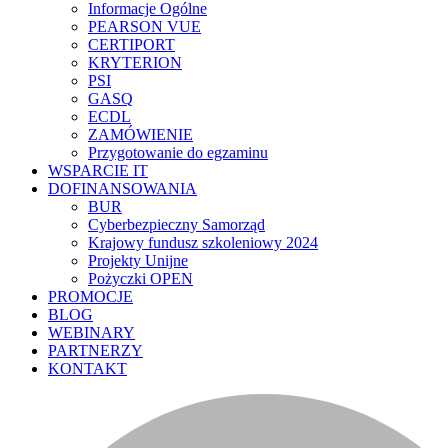
Informacje Ogólne
PEARSON VUE
CERTIPORT
KRYTERION
PSI
GASQ
ECDL
ZAMÓWIENIE
Przygotowanie do egzaminu
WSPARCIE IT
DOFINANSOWANIA
BUR
Cyberbezpieczny Samorząd
Krajowy fundusz szkoleniowy 2024
Projekty Unijne
Pożyczki OPEN
PROMOCJE
BLOG
WEBINARY
PARTNERZY
KONTAKT