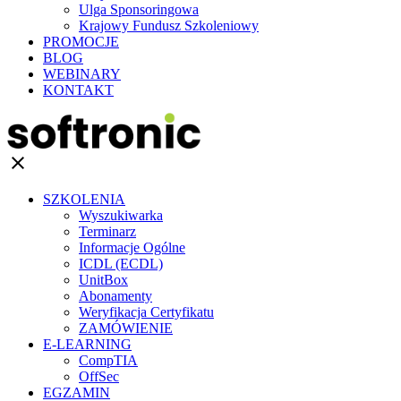
Ulga Sponsoringowa
Krajowy Fundusz Szkoleniowy
PROMOCJE
BLOG
WEBINARY
KONTAKT
clear
SZKOLENIA
Wyszukiwarka
Terminarz
Informacje Ogólne
ICDL (ECDL)
UnitBox
Abonamenty
Weryfikacja Certyfikatu
ZAMÓWIENIE
E-LEARNING
CompTIA
OffSec
EGZAMIN