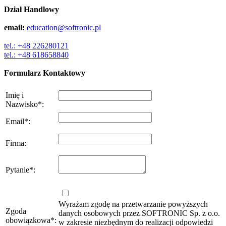
Dział Handlowy
email:
education@softronic.pl
tel.: +48 226280121
tel.: +48 618658840
Formularz Kontaktowy
Imię i
Nazwisko
*
:
Email
*
:
Firma
:
Pytanie
*
:
Wyrażam zgodę na przetwarzanie powyższych
Zgoda
danych osobowych przez SOFTRONIC Sp. z o.o.
obowiązkowa
*
:
w zakresie niezbędnym do realizacji odpowiedzi