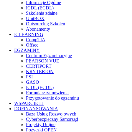
Informacje Ogólne
ICDL (ECDL)
Szkolenia zdalne
UnitBOX
Outsourcing Szkoleń
Abonamenty
E-LEARNING
CompTIA
Offsec
EGZAMINY
Centrum Egzaminacyjne
PEARSON VUE
CERTIPORT
KRYTERION
PSI
GASQ
ICDL (ECDL)
Formularz zamówienia
Przygotowanie do egzaminu
WSPARCIE IT
DOFINANSOWANIA
Baza Usług Rozwojowych
Cyberbezpieczny Samorząd
Projekty Unijne
Pożyczki OPEN