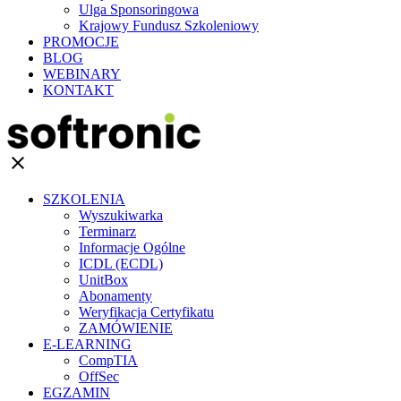
Ulga Sponsoringowa
Krajowy Fundusz Szkoleniowy
PROMOCJE
BLOG
WEBINARY
KONTAKT
clear
SZKOLENIA
Wyszukiwarka
Terminarz
Informacje Ogólne
ICDL (ECDL)
UnitBox
Abonamenty
Weryfikacja Certyfikatu
ZAMÓWIENIE
E-LEARNING
CompTIA
OffSec
EGZAMIN