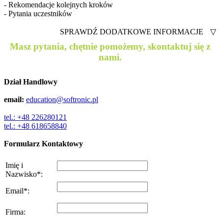
- Rekomendacje kolejnych kroków
- Pytania uczestników
SPRAWDŹ DODATKOWE INFORMACJE
▽
Masz pytania, chętnie pomożemy, skontaktuj się z
nami.
Dział Handlowy
email:
education@softronic.pl
tel.: +48 226280121
tel.: +48 618658840
Formularz Kontaktowy
Imię i
Nazwisko
*
:
Email
*
:
Firma
: