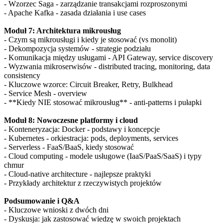
- Wzorzec Saga - zarządzanie transakcjami rozproszonymi
- Apache Kafka - zasada działania i use cases
Moduł 7: Architektura mikrousług
- Czym są mikrousługi i kiedy je stosować (vs monolit)
- Dekompozycja systemów - strategie podziału
- Komunikacja między usługami - API Gateway, service discovery
- Wyzwania mikroserwisów - distributed tracing, monitoring, data
consistency
- Kluczowe wzorce: Circuit Breaker, Retry, Bulkhead
- Service Mesh - overview
- **Kiedy NIE stosować mikrousług** - anti-patterns i pułapki
Moduł 8: Nowoczesne platformy i cloud
- Konteneryzacja: Docker - podstawy i koncepcje
- Kubernetes - orkiestracja: pods, deployments, services
- Serverless - FaaS/BaaS, kiedy stosować
- Cloud computing - modele usługowe (IaaS/PaaS/SaaS) i typy
chmur
- Cloud-native architecture - najlepsze praktyki
- Przykłady architektur z rzeczywistych projektów
Podsumowanie i Q&A
- Kluczowe wnioski z dwóch dni
- Dyskusja: jak zastosować wiedzę w swoich projektach