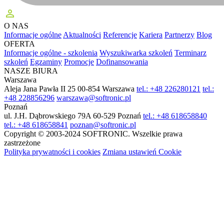
perm_identity
O NAS
Informacje ogólne
Aktualności
Referencje
Kariera
Partnerzy
Blog
OFERTA
Informacje ogólne - szkolenia
Wyszukiwarka szkoleń
Terminarz
szkoleń
Egzaminy
Promocje
Dofinansowania
NASZE BIURA
Warszawa
Aleja Jana Pawła II 25
00-854 Warszawa
tel.: +48 226280121
tel.:
+48 228856296
warszawa@softronic.pl
Poznań
ul. J.H. Dąbrowskiego 79A
60-529 Poznań
tel.: +48 618658840
tel.: +48 618658841
poznan@softronic.pl
Copyright © 2003-2024 SOFTRONIC. Wszelkie prawa
zastrzeżone
Polityka prywatności i cookies
Zmiana ustawień Cookie