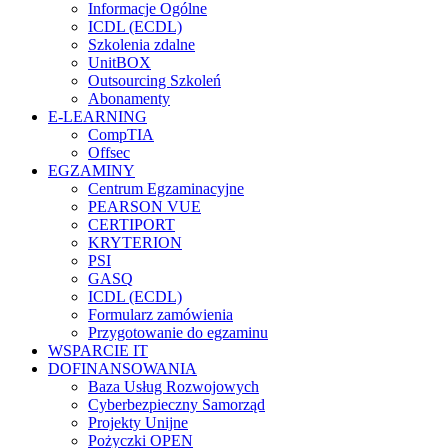
Informacje Ogólne
ICDL (ECDL)
Szkolenia zdalne
UnitBOX
Outsourcing Szkoleń
Abonamenty
E-LEARNING
CompTIA
Offsec
EGZAMINY
Centrum Egzaminacyjne
PEARSON VUE
CERTIPORT
KRYTERION
PSI
GASQ
ICDL (ECDL)
Formularz zamówienia
Przygotowanie do egzaminu
WSPARCIE IT
DOFINANSOWANIA
Baza Usług Rozwojowych
Cyberbezpieczny Samorząd
Projekty Unijne
Pożyczki OPEN