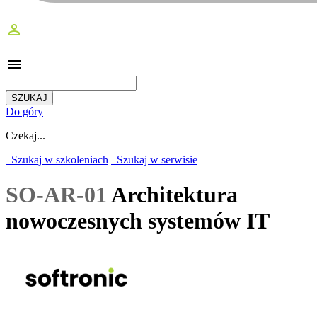
perm_identity
menu
Do góry
Czekaj...
Szukaj w szkoleniach
Szukaj w serwisie
SO-AR-01
Architektura
nowoczesnych systemów IT