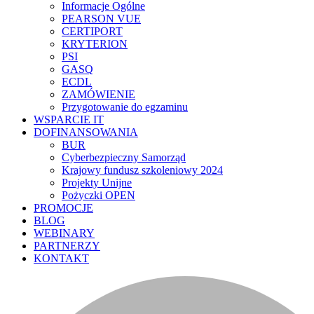
Informacje Ogólne
PEARSON VUE
CERTIPORT
KRYTERION
PSI
GASQ
ECDL
ZAMÓWIENIE
Przygotowanie do egzaminu
WSPARCIE IT
DOFINANSOWANIA
BUR
Cyberbezpieczny Samorząd
Krajowy fundusz szkoleniowy 2024
Projekty Unijne
Pożyczki OPEN
PROMOCJE
BLOG
WEBINARY
PARTNERZY
KONTAKT