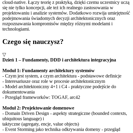
cloud-native. Łączy teorię z praktyką, dzięki czemu uczestnicy uczą
się nie tylko koncepcji, ale też ich realnego zastosowania w
projektowaniu i analizie systemów. Dodatkowo rozwija umiejętność
podejmowania świadomych decyzji architektonicznych oraz
rozpoznawania kompromisów między różnymi modelami i
technologiami.
Czego się nauczysz?
▽
Dzień 1 – Fundamenty, DDD i architektura integracyjna
Moduł 1: Fundamenty architektury systemów
- Czym jest system, a czym architektura - podstawowe definicje
- Interesariusze oraz role w procesie architektonicznym
- Model architektoniczny 4+1 i C4 - praktyczne podejście do
dokumentowania
- Przegląd frameworków: TOGAF, arc42
Moduł 2: Projektowanie domenowe
- Domain Driven Design - aspekty strategiczne (bounded contexts,
ubiquitous language) i
taktyczne (agregaty, encje, value objects)
- Event Storming jako technika odkrywania domeny - przegląd