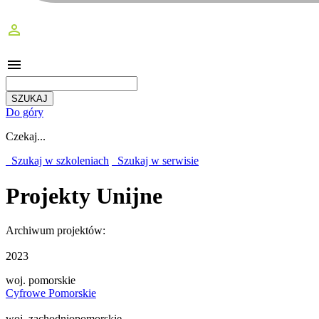
perm_identity
menu
Do góry
Czekaj...
Szukaj w szkoleniach
Szukaj w serwisie
Projekty Unijne
Archiwum projektów:
2023
woj. pomorskie
Cyfrowe Pomorskie
woj. zachodniopomorskie