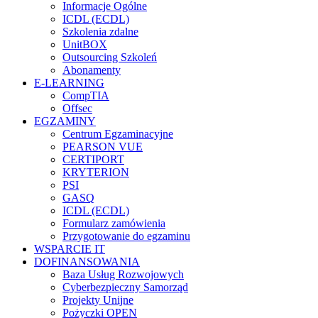
Informacje Ogólne
ICDL (ECDL)
Szkolenia zdalne
UnitBOX
Outsourcing Szkoleń
Abonamenty
E-LEARNING
CompTIA
Offsec
EGZAMINY
Centrum Egzaminacyjne
PEARSON VUE
CERTIPORT
KRYTERION
PSI
GASQ
ICDL (ECDL)
Formularz zamówienia
Przygotowanie do egzaminu
WSPARCIE IT
DOFINANSOWANIA
Baza Usług Rozwojowych
Cyberbezpieczny Samorząd
Projekty Unijne
Pożyczki OPEN