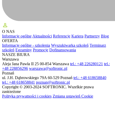
perm_identity
O NAS
Informacje ogólne
Aktualności
Referencje
Kariera
Partnerzy
Blog
OFERTA
Informacje ogólne - szkolenia
Wyszukiwarka szkoleń
Terminarz
szkoleń
Egzaminy
Promocje
Dofinansowania
NASZE BIURA
Warszawa
Aleja Jana Pawła II 25
00-854 Warszawa
tel.: +48 226280121
tel.:
+48 228856296
warszawa@softronic.pl
Poznań
ul. J.H. Dąbrowskiego 79A
60-529 Poznań
tel.: +48 618658840
tel.: +48 618658841
poznan@softronic.pl
Copyright © 2003-2024 SOFTRONIC. Wszelkie prawa
zastrzeżone
Polityka prywatności i cookies
Zmiana ustawień Cookie