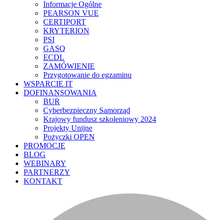
Informacje Ogólne
PEARSON VUE
CERTIPORT
KRYTERION
PSI
GASQ
ECDL
ZAMÓWIENIE
Przygotowanie do egzaminu
WSPARCIE IT
DOFINANSOWANIA
BUR
Cyberbezpieczny Samorząd
Krajowy fundusz szkoleniowy 2024
Projekty Unijne
Pożyczki OPEN
PROMOCJE
BLOG
WEBINARY
PARTNERZY
KONTAKT