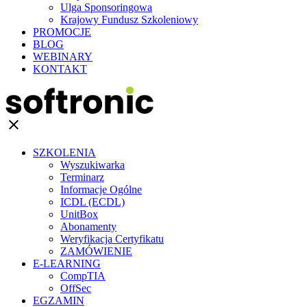
Ulga Sponsoringowa
Krajowy Fundusz Szkoleniowy
PROMOCJE
BLOG
WEBINARY
KONTAKT
clear
SZKOLENIA
Wyszukiwarka
Terminarz
Informacje Ogólne
ICDL (ECDL)
UnitBox
Abonamenty
Weryfikacja Certyfikatu
ZAMÓWIENIE
E-LEARNING
CompTIA
OffSec
EGZAMIN