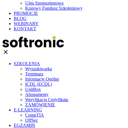
Ulga Sponsoringowa
Krajowy Fundusz Szkoleniowy
PROMOCJE
BLOG
WEBINARY
KONTAKT
clear
SZKOLENIA
Wyszukiwarka
Terminarz
Informacje Ogólne
ICDL (ECDL)
UnitBox
Abonamenty
Weryfikacja Certyfikatu
ZAMÓWIENIE
E-LEARNING
CompTIA
OffSec
EGZAMIN