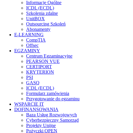
Informacje Ogólne
ICDL (ECDL)
Szkolenia zdalne
UnitBOX
Outsourcing Szkoleń
Abonamenty
E-LEARNING
CompTIA
Offsec
EGZAMINY
Centrum Egzaminacyjne
PEARSON VUE
CERTIPORT
KRYTERION
PSI
GASQ
ICDL (ECDL)
Formularz zamówienia
Przygotowanie do egzaminu
WSPARCIE IT
DOFINANSOWANIA
Baza Usług Rozwojowych
Cyberbezpieczny Samorząd
Projekty Unijne
Pożyczki OPEN