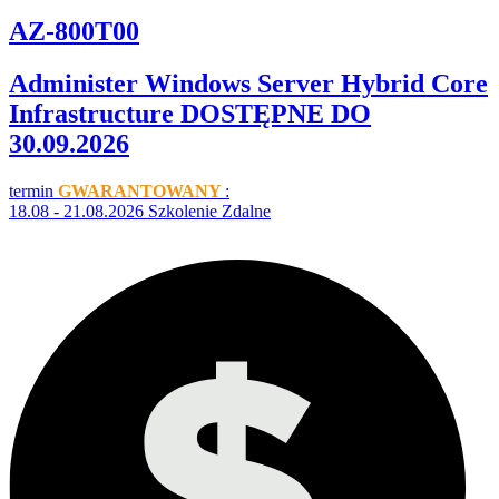
AZ-800T00
Administer Windows Server Hybrid Core
Infrastructure DOSTĘPNE DO
30.09.2026
termin
GWARANTOWANY
:
18.08 - 21.08.2026 Szkolenie Zdalne