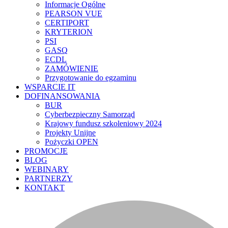
Informacje Ogólne
PEARSON VUE
CERTIPORT
KRYTERION
PSI
GASQ
ECDL
ZAMÓWIENIE
Przygotowanie do egzaminu
WSPARCIE IT
DOFINANSOWANIA
BUR
Cyberbezpieczny Samorząd
Krajowy fundusz szkoleniowy 2024
Projekty Unijne
Pożyczki OPEN
PROMOCJE
BLOG
WEBINARY
PARTNERZY
KONTAKT