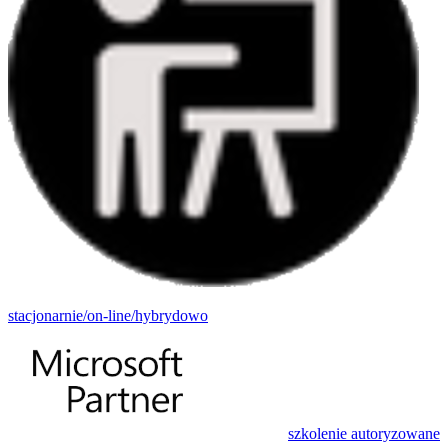
stacjonarnie/on-line/hybrydowo
szkolenie autoryzowane