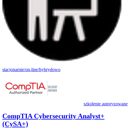
stacjonarnie/on-line/hybrydowo
szkolenie autoryzowane
CompTIA Cybersecurity Analyst+
(CySA+)