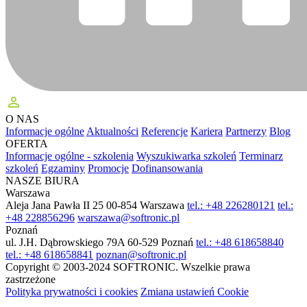
perm_identity
O NAS
Informacje ogólne
Aktualności
Referencje
Kariera
Partnerzy
Blog
OFERTA
Informacje ogólne - szkolenia
Wyszukiwarka szkoleń
Terminarz
szkoleń
Egzaminy
Promocje
Dofinansowania
NASZE BIURA
Warszawa
Aleja Jana Pawła II 25
00-854 Warszawa
tel.: +48 226280121
tel.:
+48 228856296
warszawa@softronic.pl
Poznań
ul. J.H. Dąbrowskiego 79A
60-529 Poznań
tel.: +48 618658840
tel.: +48 618658841
poznan@softronic.pl
Copyright © 2003-2024 SOFTRONIC. Wszelkie prawa
zastrzeżone
Polityka prywatności i cookies
Zmiana ustawień Cookie