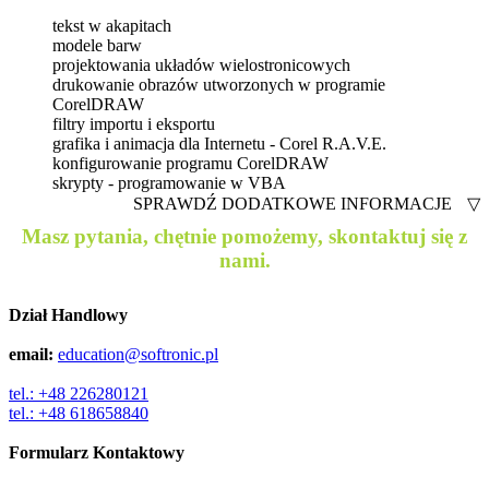
tekst w akapitach
modele barw
projektowania układów wielostronicowych
drukowanie obrazów utworzonych w programie
CorelDRAW
filtry importu i eksportu
grafika i animacja dla Internetu - Corel R.A.V.E.
konfigurowanie programu CorelDRAW
skrypty - programowanie w VBA
SPRAWDŹ DODATKOWE INFORMACJE
▽
Masz pytania, chętnie pomożemy, skontaktuj się z
nami.
Dział Handlowy
email:
education@softronic.pl
tel.: +48 226280121
tel.: +48 618658840
Formularz Kontaktowy