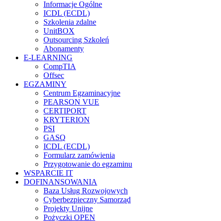
Informacje Ogólne
ICDL (ECDL)
Szkolenia zdalne
UnitBOX
Outsourcing Szkoleń
Abonamenty
E-LEARNING
CompTIA
Offsec
EGZAMINY
Centrum Egzaminacyjne
PEARSON VUE
CERTIPORT
KRYTERION
PSI
GASQ
ICDL (ECDL)
Formularz zamówienia
Przygotowanie do egzaminu
WSPARCIE IT
DOFINANSOWANIA
Baza Usług Rozwojowych
Cyberbezpieczny Samorząd
Projekty Unijne
Pożyczki OPEN