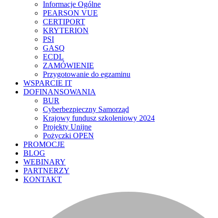
Informacje Ogólne
PEARSON VUE
CERTIPORT
KRYTERION
PSI
GASQ
ECDL
ZAMÓWIENIE
Przygotowanie do egzaminu
WSPARCIE IT
DOFINANSOWANIA
BUR
Cyberbezpieczny Samorząd
Krajowy fundusz szkoleniowy 2024
Projekty Unijne
Pożyczki OPEN
PROMOCJE
BLOG
WEBINARY
PARTNERZY
KONTAKT