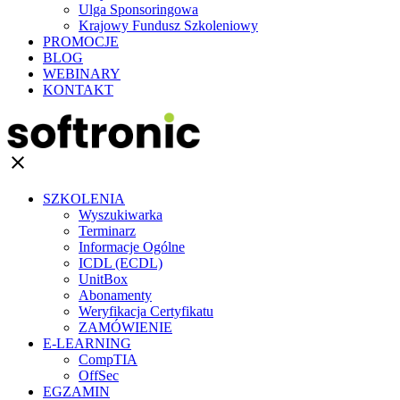
Ulga Sponsoringowa
Krajowy Fundusz Szkoleniowy
PROMOCJE
BLOG
WEBINARY
KONTAKT
clear
SZKOLENIA
Wyszukiwarka
Terminarz
Informacje Ogólne
ICDL (ECDL)
UnitBox
Abonamenty
Weryfikacja Certyfikatu
ZAMÓWIENIE
E-LEARNING
CompTIA
OffSec
EGZAMIN