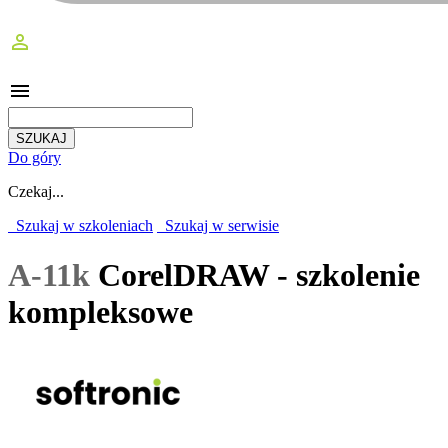
perm_identity
menu
Do góry
Czekaj...
Szukaj w szkoleniach
Szukaj w serwisie
A-11k
CorelDRAW - szkolenie
kompleksowe