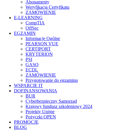
Abonamenty
Weryfikacja Certyfikatu
ZAMÓWIENIE
E-LEARNING
CompTIA
OffSec
EGZAMIN
Informacje Ogólne
PEARSON VUE
CERTIPORT
KRYTERION
PSI
GASQ
ECDL
ZAMÓWIENIE
Przygotowanie do egzaminu
WSPARCIE IT
DOFINANSOWANIA
BUR
Cyberbezpieczny Samorząd
Krajowy fundusz szkoleniowy 2024
Projekty Unijne
Pożyczki OPEN
PROMOCJE
BLOG