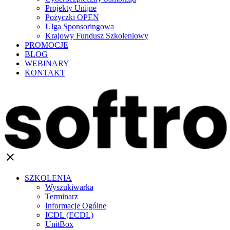
Projekty Unijne
Pożyczki OPEN
Ulga Sponsoringowa
Krajowy Fundusz Szkoleniowy
PROMOCJE
BLOG
WEBINARY
KONTAKT
clear
SZKOLENIA
Wyszukiwarka
Terminarz
Informacje Ogólne
ICDL (ECDL)
UnitBox