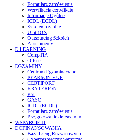
Formularz zamówienia
Weryfikacja certyfikatu
Informacje Ogólne
ICDL (ECDL)
Szkolenia zdalne
UnitBOX
Outsourcing Szkoleń
Abonamenty
E-LEARNING
CompTIA
Offsec
EGZAMINY
Centrum Egzaminacyjne
PEARSON VUE
CERTIPORT
KRYTERION
PSI
GASQ
ICDL (ECDL)
Formularz zamówienia
Przygotowanie do egzaminu
WSPARCIE IT
DOFINANSOWANIA
Baza Usług Rozwojowych
Cyberbezpieczny Samorząd