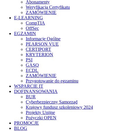
Abonamenty
Weryfikacja Certyfikatu
ZAMÓWIENIE
E-LEARNING
CompTIA
OffSec
EGZAMIN
Informacje Ogólne
PEARSON VUE
CERTIPORT
KRYTERION
PSI
GASQ
ECDL
ZAMÓWIENIE
Przygotowanie do egzaminu
WSPARCIE IT
DOFINANSOWANIA
BUR
Cyberbezpieczny Samorząd
Krajowy fundusz szkoleniowy 2024
Projekty Unijne
Pożyczki OPEN
PROMOCJE
BLOG