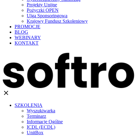
Projekty Unijne
Pożyczki OPEN
Ulga Sponsoringowa
Krajowy Fundusz Szkoleniowy
PROMOCJE
BLOG
WEBINARY
KONTAKT
clear
SZKOLENIA
Wyszukiwarka
Terminarz
Informacje Ogólne
ICDL (ECDL)
UnitBox