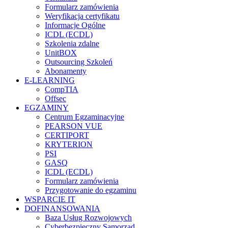
Formularz zamówienia
Weryfikacja certyfikatu
Informacje Ogólne
ICDL (ECDL)
Szkolenia zdalne
UnitBOX
Outsourcing Szkoleń
Abonamenty
E-LEARNING
CompTIA
Offsec
EGZAMINY
Centrum Egzaminacyjne
PEARSON VUE
CERTIPORT
KRYTERION
PSI
GASQ
ICDL (ECDL)
Formularz zamówienia
Przygotowanie do egzaminu
WSPARCIE IT
DOFINANSOWANIA
Baza Usług Rozwojowych
Cyberbezpieczny Samorząd