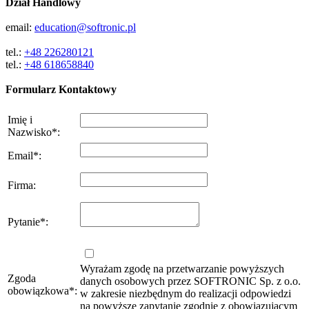
Dział Handlowy
email:
education@softronic.pl
tel.:
+48 226280121
tel.:
+48 618658840
Formularz Kontaktowy
Imię i
Nazwisko
*
:
Email
*
:
Firma
:
Pytanie
*
:
Wyrażam zgodę na przetwarzanie powyższych
Zgoda
danych osobowych przez SOFTRONIC Sp. z o.o.
obowiązkowa
*
:
w zakresie niezbędnym do realizacji odpowiedzi
na powyższe zapytanie zgodnie z obowiązującym