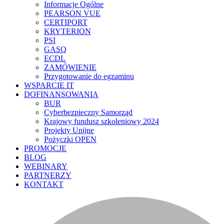
Informacje Ogólne
PEARSON VUE
CERTIPORT
KRYTERION
PSI
GASQ
ECDL
ZAMÓWIENIE
Przygotowanie do egzaminu
WSPARCIE IT
DOFINANSOWANIA
BUR
Cyberbezpieczny Samorząd
Krajowy fundusz szkoleniowy 2024
Projekty Unijne
Pożyczki OPEN
PROMOCJE
BLOG
WEBINARY
PARTNERZY
KONTAKT