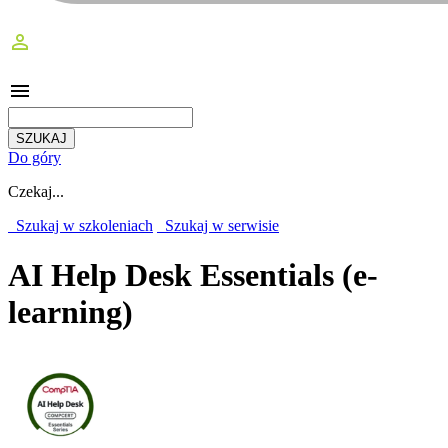
perm_identity
menu
Do góry
Czekaj...
Szukaj w szkoleniach
Szukaj w serwisie
AI Help Desk Essentials (e-
learning)