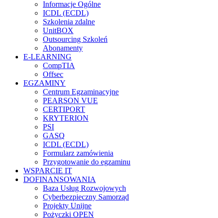
Informacje Ogólne
ICDL (ECDL)
Szkolenia zdalne
UnitBOX
Outsourcing Szkoleń
Abonamenty
E-LEARNING
CompTIA
Offsec
EGZAMINY
Centrum Egzaminacyjne
PEARSON VUE
CERTIPORT
KRYTERION
PSI
GASQ
ICDL (ECDL)
Formularz zamówienia
Przygotowanie do egzaminu
WSPARCIE IT
DOFINANSOWANIA
Baza Usług Rozwojowych
Cyberbezpieczny Samorząd
Projekty Unijne
Pożyczki OPEN