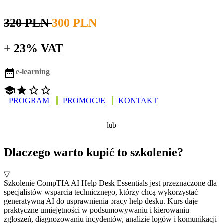
320 PLN
300 PLN
+ 23% VAT

e-learning




PROGRAM
PROMOCJE
KONTAKT
FORMULARZ
KUP W SKLEPIE
lub
ZAMÓWIENIA
SoftStudy
Dlaczego warto kupić to szkolenie?
▽
Szkolenie CompTIA AI Help Desk Essentials jest przeznaczone dla
specjalistów wsparcia technicznego, którzy chcą wykorzystać
generatywną AI do usprawnienia pracy help desku. Kurs daje
praktyczne umiejętności w podsumowywaniu i kierowaniu
zgłoszeń, diagnozowaniu incydentów, analizie logów i komunikacji