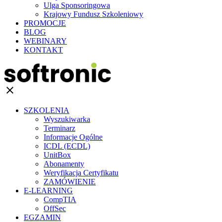
Ulga Sponsoringowa
Krajowy Fundusz Szkoleniowy
PROMOCJE
BLOG
WEBINARY
KONTAKT
clear
SZKOLENIA
Wyszukiwarka
Terminarz
Informacje Ogólne
ICDL (ECDL)
UnitBox
Abonamenty
Weryfikacja Certyfikatu
ZAMÓWIENIE
E-LEARNING
CompTIA
OffSec
EGZAMIN