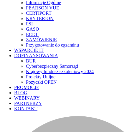
Informacje Ogólne
PEARSON VUE
CERTIPORT
KRYTERION
PSI
GASQ
ECDL
ZAMÓWIENIE
Przygotowanie do egzaminu
WSPARCIE IT
DOFINANSOWANIA
BUR
Cyberbezpieczny Samorząd
Krajowy fundusz szkoleniowy 2024
Projekty Unijne
Pożyczki OPEN
PROMOCJE
BLOG
WEBINARY
PARTNERZY
KONTAKT