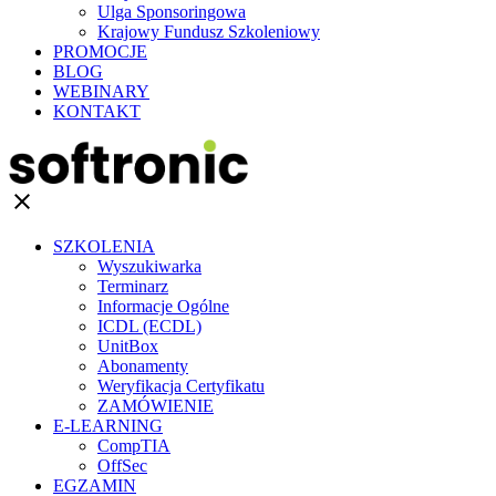
Ulga Sponsoringowa
Krajowy Fundusz Szkoleniowy
PROMOCJE
BLOG
WEBINARY
KONTAKT
clear
SZKOLENIA
Wyszukiwarka
Terminarz
Informacje Ogólne
ICDL (ECDL)
UnitBox
Abonamenty
Weryfikacja Certyfikatu
ZAMÓWIENIE
E-LEARNING
CompTIA
OffSec
EGZAMIN