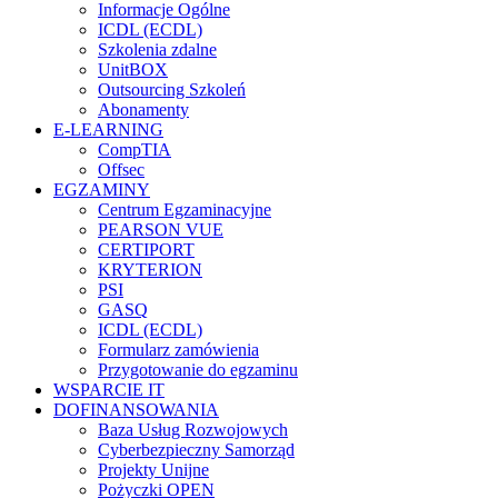
Informacje Ogólne
ICDL (ECDL)
Szkolenia zdalne
UnitBOX
Outsourcing Szkoleń
Abonamenty
E-LEARNING
CompTIA
Offsec
EGZAMINY
Centrum Egzaminacyjne
PEARSON VUE
CERTIPORT
KRYTERION
PSI
GASQ
ICDL (ECDL)
Formularz zamówienia
Przygotowanie do egzaminu
WSPARCIE IT
DOFINANSOWANIA
Baza Usług Rozwojowych
Cyberbezpieczny Samorząd
Projekty Unijne
Pożyczki OPEN