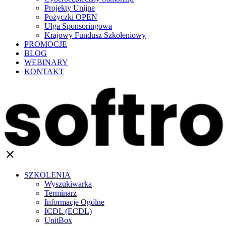
Projekty Unijne
Pożyczki OPEN
Ulga Sponsoringowa
Krajowy Fundusz Szkoleniowy
PROMOCJE
BLOG
WEBINARY
KONTAKT
clear
SZKOLENIA
Wyszukiwarka
Terminarz
Informacje Ogólne
ICDL (ECDL)
UnitBox