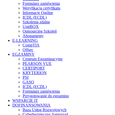
Formularz zamówienia
Weryfikacja certyfikatu
Informacje Ogólne
ICDL (ECDL)
Szkolenia zdalne
UnitBOX
Outsourcing Szkoleń
Abonamenty
E-LEARNING
CompTIA
Offsec
EGZAMINY
Centrum Egzaminacyjne
PEARSON VUE
CERTIPORT
KRYTERION
PSI
GASQ
ICDL (ECDL)
Formularz zamówienia
Przygotowanie do egzaminu
WSPARCIE IT
DOFINANSOWANIA
Baza Usług Rozwojowych
Cyberbezpieczny Samorząd