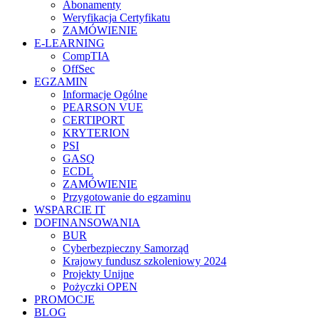
Abonamenty
Weryfikacja Certyfikatu
ZAMÓWIENIE
E-LEARNING
CompTIA
OffSec
EGZAMIN
Informacje Ogólne
PEARSON VUE
CERTIPORT
KRYTERION
PSI
GASQ
ECDL
ZAMÓWIENIE
Przygotowanie do egzaminu
WSPARCIE IT
DOFINANSOWANIA
BUR
Cyberbezpieczny Samorząd
Krajowy fundusz szkoleniowy 2024
Projekty Unijne
Pożyczki OPEN
PROMOCJE
BLOG