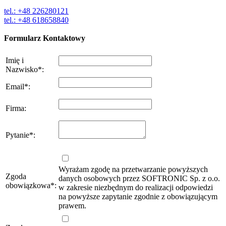
tel.: +48 226280121
tel.: +48 618658840
Formularz Kontaktowy
Imię i
Nazwisko
*
:
Email
*
:
Firma
:
Pytanie
*
:
Wyrażam zgodę na przetwarzanie powyższych
Zgoda
danych osobowych przez SOFTRONIC Sp. z o.o.
obowiązkowa
*
:
w zakresie niezbędnym do realizacji odpowiedzi
na powyższe zapytanie zgodnie z obowiązującym
prawem.