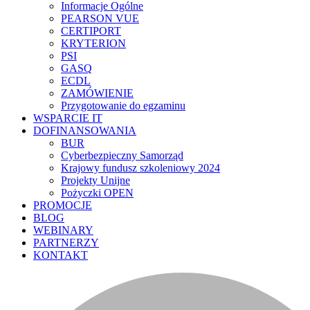
Informacje Ogólne
PEARSON VUE
CERTIPORT
KRYTERION
PSI
GASQ
ECDL
ZAMÓWIENIE
Przygotowanie do egzaminu
WSPARCIE IT
DOFINANSOWANIA
BUR
Cyberbezpieczny Samorząd
Krajowy fundusz szkoleniowy 2024
Projekty Unijne
Pożyczki OPEN
PROMOCJE
BLOG
WEBINARY
PARTNERZY
KONTAKT