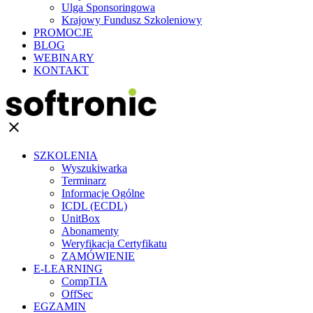
Ulga Sponsoringowa
Krajowy Fundusz Szkoleniowy
PROMOCJE
BLOG
WEBINARY
KONTAKT
clear
SZKOLENIA
Wyszukiwarka
Terminarz
Informacje Ogólne
ICDL (ECDL)
UnitBox
Abonamenty
Weryfikacja Certyfikatu
ZAMÓWIENIE
E-LEARNING
CompTIA
OffSec
EGZAMIN