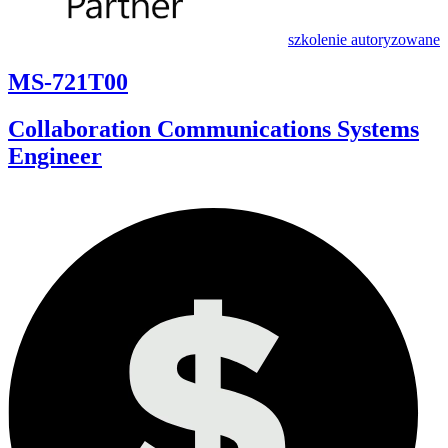
szkolenie autoryzowane
MS-721T00
Collaboration Communications Systems
Engineer