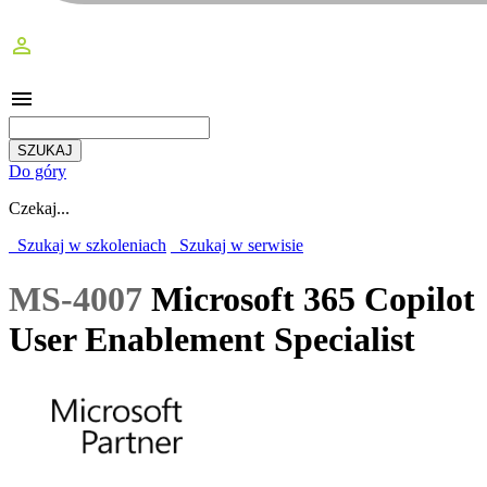
perm_identity
menu
Do góry
Czekaj...
Szukaj w szkoleniach
Szukaj w serwisie
MS-4007
Microsoft 365 Copilot
User Enablement Specialist