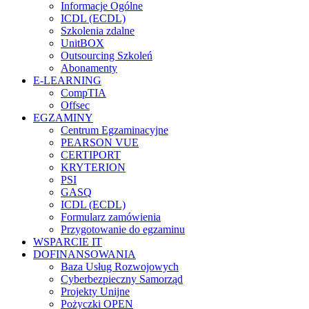
Informacje Ogólne
ICDL (ECDL)
Szkolenia zdalne
UnitBOX
Outsourcing Szkoleń
Abonamenty
E-LEARNING
CompTIA
Offsec
EGZAMINY
Centrum Egzaminacyjne
PEARSON VUE
CERTIPORT
KRYTERION
PSI
GASQ
ICDL (ECDL)
Formularz zamówienia
Przygotowanie do egzaminu
WSPARCIE IT
DOFINANSOWANIA
Baza Usług Rozwojowych
Cyberbezpieczny Samorząd
Projekty Unijne
Pożyczki OPEN