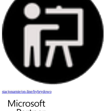
stacjonarnie/on-line/hybrydowo