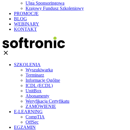
Ulga Sponsoringowa
Krajowy Fundusz Szkoleniowy
PROMOCJE
BLOG
WEBINARY
KONTAKT
clear
SZKOLENIA
Wyszukiwarka
Terminarz
Informacje Ogólne
ICDL (ECDL)
UnitBox
Abonamenty
Weryfikacja Certyfikatu
ZAMÓWIENIE
E-LEARNING
CompTIA
OffSec
EGZAMIN