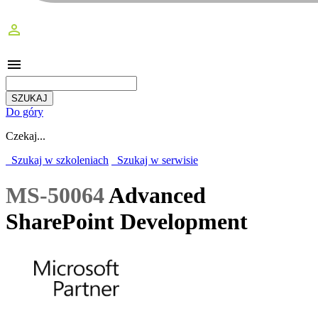
perm_identity
menu
Do góry
Czekaj...
Szukaj w szkoleniach
Szukaj w serwisie
MS-50064
Advanced
SharePoint Development