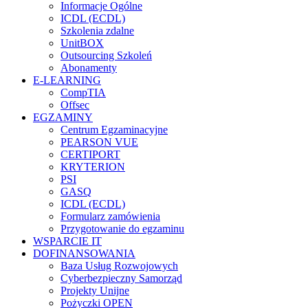
Informacje Ogólne
ICDL (ECDL)
Szkolenia zdalne
UnitBOX
Outsourcing Szkoleń
Abonamenty
E-LEARNING
CompTIA
Offsec
EGZAMINY
Centrum Egzaminacyjne
PEARSON VUE
CERTIPORT
KRYTERION
PSI
GASQ
ICDL (ECDL)
Formularz zamówienia
Przygotowanie do egzaminu
WSPARCIE IT
DOFINANSOWANIA
Baza Usług Rozwojowych
Cyberbezpieczny Samorząd
Projekty Unijne
Pożyczki OPEN