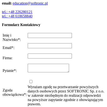
email:
education@softronic.pl
tel.: +48 226280121
tel.: +48 618658840
Formularz Kontaktowy
Imię i
Nazwisko
*
:
Email
*
:
Firma
:
Pytanie
*
:
Wyrażam zgodę na przetwarzanie powyższych
Zgoda
danych osobowych przez SOFTRONIC Sp. z o.o.
obowiązkowa
*
:
w zakresie niezbędnym do realizacji odpowiedzi
na powyższe zapytanie zgodnie z obowiązującym
prawem.