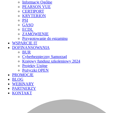
Informacje Ogólne
PEARSON VUE
CERTIPORT
KRYTERION
PSI
GASQ
ECDL
ZAMÓWIENIE
Przygotowanie do egzaminu
WSPARCIE IT
DOFINANSOWANIA
BUR
Cyberbezpieczny Samorząd
Krajowy fundusz szkoleniowy 2024
Projekty Unijne
Pożyczki OPEN
PROMOCJE
BLOG
WEBINARY
PARTNERZY
KONTAKT