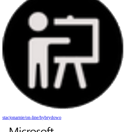
stacjonarnie/on-line/hybrydowo