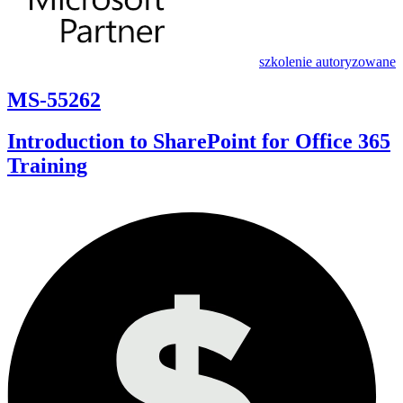
szkolenie autoryzowane
MS-55262
Introduction to SharePoint for Office 365
Training