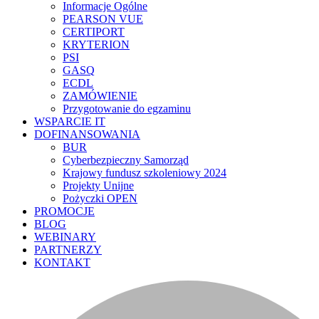
Informacje Ogólne
PEARSON VUE
CERTIPORT
KRYTERION
PSI
GASQ
ECDL
ZAMÓWIENIE
Przygotowanie do egzaminu
WSPARCIE IT
DOFINANSOWANIA
BUR
Cyberbezpieczny Samorząd
Krajowy fundusz szkoleniowy 2024
Projekty Unijne
Pożyczki OPEN
PROMOCJE
BLOG
WEBINARY
PARTNERZY
KONTAKT