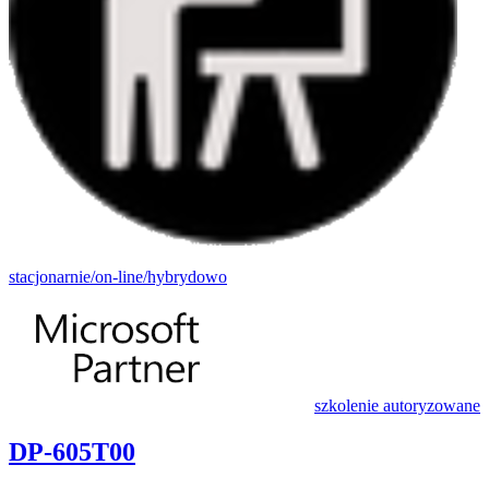
stacjonarnie/on-line/hybrydowo
szkolenie autoryzowane
DP-605T00