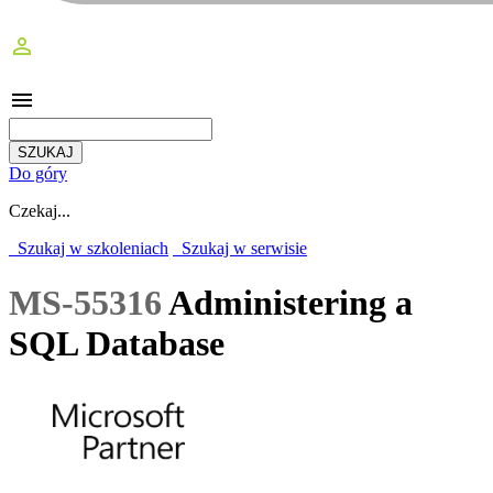
perm_identity
menu
Do góry
Czekaj...
Szukaj w szkoleniach
Szukaj w serwisie
MS-55316
Administering a
SQL Database