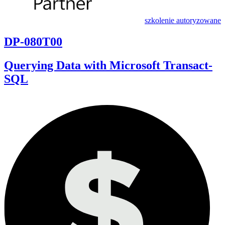
szkolenie autoryzowane
DP-080T00
Querying Data with Microsoft Transact-
SQL