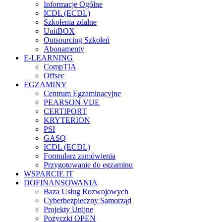
Informacje Ogólne
ICDL (ECDL)
Szkolenia zdalne
UnitBOX
Outsourcing Szkoleń
Abonamenty
E-LEARNING
CompTIA
Offsec
EGZAMINY
Centrum Egzaminacyjne
PEARSON VUE
CERTIPORT
KRYTERION
PSI
GASQ
ICDL (ECDL)
Formularz zamówienia
Przygotowanie do egzaminu
WSPARCIE IT
DOFINANSOWANIA
Baza Usług Rozwojowych
Cyberbezpieczny Samorząd
Projekty Unijne
Pożyczki OPEN