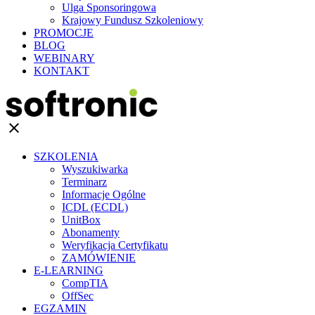
Ulga Sponsoringowa
Krajowy Fundusz Szkoleniowy
PROMOCJE
BLOG
WEBINARY
KONTAKT
clear
SZKOLENIA
Wyszukiwarka
Terminarz
Informacje Ogólne
ICDL (ECDL)
UnitBox
Abonamenty
Weryfikacja Certyfikatu
ZAMÓWIENIE
E-LEARNING
CompTIA
OffSec
EGZAMIN