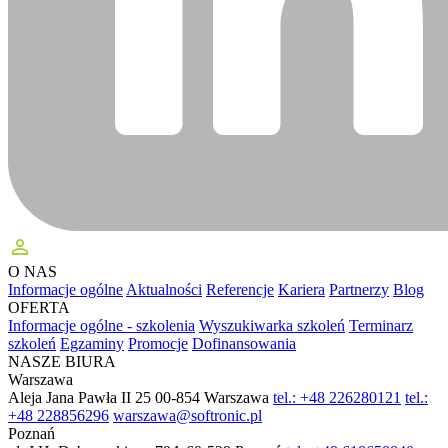
perm_identity
O NAS
Informacje ogólne
Aktualności
Referencje
Kariera
Partnerzy
Blog
OFERTA
Informacje ogólne - szkolenia
Wyszukiwarka szkoleń
Terminarz
szkoleń
Egzaminy
Promocje
Dofinansowania
NASZE BIURA
Warszawa
Aleja Jana Pawła II 25
00-854 Warszawa
tel.: +48 226280121
tel.:
+48 228856296
warszawa@softronic.pl
Poznań