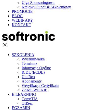
Ulga Sponsoringowa
Krajowy Fundusz Szkoleniowy
PROMOCJE
BLOG
WEBINARY
KONTAKT
clear
SZKOLENIA
Wyszukiwarka
Terminarz
Informacje Ogólne
ICDL (ECDL)
UnitBox
Abonamenty
Weryfikacja Certyfikatu
ZAMÓWIENIE
E-LEARNING
CompTIA
OffSec
EGZAMIN