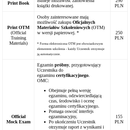
Istnieje możliwość zamówienia
290
Print Book
książki drukowanej.
PLN
Osoby zainteresowane mają
możliwość zakupu
Oficjalnych
Print OTM
Materiałów Szkoleniowych
(OTM)
(Official
w wersji papierowej. *
250
Training
PLN
Materials)
* Forma elektroniczna OTM jest obowiazkowym
elementem szkolenia - każdy Uczestnik otrzymuje
ją automatycznie.
Egzamin
próbny
, przygotowujący
Uczestnika do
egzaminu
certyfikacyjnego
.
OMC:
Obejmuje pełną wersję
egzaminu, odzwierciedlającą
czas, środowisko i ocenę
egzaminu certyfikacyjnego.
Pomaga oswoić interfejs
Official
egzaminacyjny,
155
Mock Exam
Po ukończeniu Uczestnik
PLN
otrzymuje raport z wynikami i