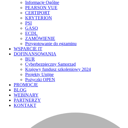
Informacje Ogólne
PEARSON VUE
CERTIPORT
KRYTERION
PSI
GASQ
ECDL
ZAMÓWIENIE
Przygotowanie do egzaminu
WSPARCIE IT
DOFINANSOWANIA
BUR
Cyberbezpieczny Samorząd
Krajowy fundusz szkoleniowy 2024
Projekty Unijne
Pożyczki OPEN
PROMOCJE
BLOG
WEBINARY
PARTNERZY
KONTAKT