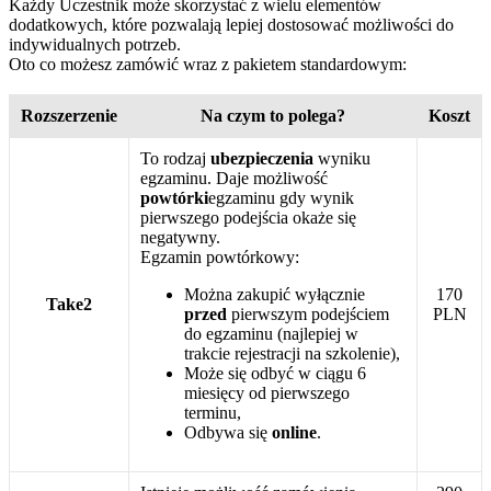
Każdy Uczestnik może skorzystać z wielu elementów
dodatkowych, które pozwalają lepiej dostosować możliwości do
indywidualnych potrzeb.
Oto co możesz zamówić wraz z pakietem standardowym:
Rozszerzenie
Na czym to polega?
Koszt
To rodzaj
ubezpieczenia
wyniku
egzaminu. Daje możliwość
powtórki
egzaminu gdy wynik
pierwszego podejścia okaże się
negatywny.
Egzamin powtórkowy:
Można zakupić wyłącznie
170
Take2
przed
pierwszym podejściem
PLN
do egzaminu (najlepiej w
trakcie rejestracji na szkolenie),
Może się odbyć w ciągu 6
miesięcy od pierwszego
terminu,
Odbywa się
online
.