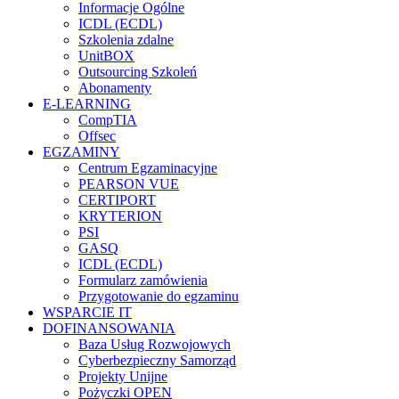
Informacje Ogólne
ICDL (ECDL)
Szkolenia zdalne
UnitBOX
Outsourcing Szkoleń
Abonamenty
E-LEARNING
CompTIA
Offsec
EGZAMINY
Centrum Egzaminacyjne
PEARSON VUE
CERTIPORT
KRYTERION
PSI
GASQ
ICDL (ECDL)
Formularz zamówienia
Przygotowanie do egzaminu
WSPARCIE IT
DOFINANSOWANIA
Baza Usług Rozwojowych
Cyberbezpieczny Samorząd
Projekty Unijne
Pożyczki OPEN