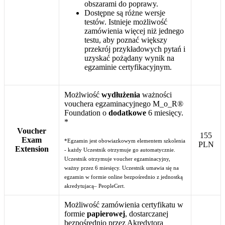
obszarami do poprawy.
Dostępne są różne wersje
testów. Istnieje możliwość
zamówienia więcej niż jednego
testu, aby poznać większy
przekrój przykładowych pytań i
uzyskać pożądany wynik na
egzaminie certyfikacyjnym.
Możlwiość
wydłużenia
ważności
vouchera egzaminacyjnego M_o_R®
Foundation o
dodatkowe
6 miesięcy.
*
Voucher
155
Exam
*Egzamin jest obowiazkowym elementem szkolenia
PLN
Extension
- każdy Uczestnik otrzymuje go automatycznie.
Uczestnik otrzymuje voucher egzaminacyjny,
ważny przez 6 miesięcy. Uczestnik umawia się na
egzamin w formie online bezpośrednio z jednostką
akredytujacą– PeopleCert.
Możliwość zamówienia certyfikatu w
formie
papierowej
, dostarczanej
bezpośrednio przez Akredytora