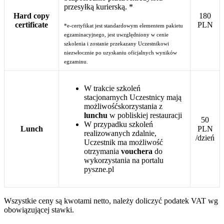
przesyłką kurierską. *
Hard copy
180
certificate
PLN
*e-certyfikat jest standardowym elementem pakietu
egzaminacyjnego, jest uwzględniony w cenie
szkolenia i zostanie przekazany Uczestnikowi
niezwłocznie po uzyskaniu oficjalnych wyników
egzaminu.
W trakcie szkoleń
stacjonarnych Uczestnicy mają
możliwośćskorzystania z
lunchu
w pobliskiej restauracji
50
W przypadku szkoleń
Lunch
PLN
realizowanych zdalnie,
/dzień
Uczestnik ma możliwość
otrzymania
vouchera
do
wykorzystania na portalu
pyszne.pl
Wszystkie ceny są kwotami netto, należy doliczyć podatek VAT wg
obowiązującej stawki.