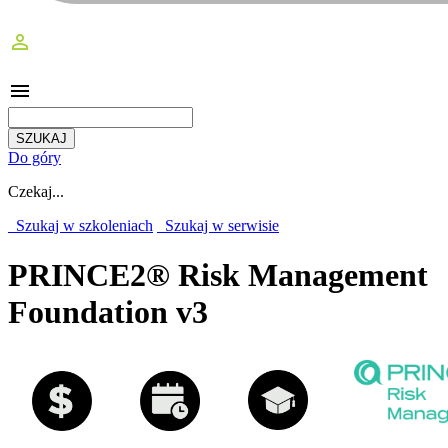
perm_identity
menu
Do góry
Czekaj...
Szukaj w szkoleniach
Szukaj w serwisie
PRINCE2® Risk Management
Foundation v3