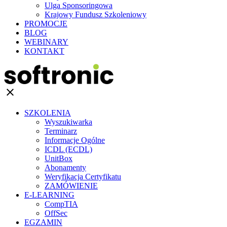
Ulga Sponsoringowa
Krajowy Fundusz Szkoleniowy
PROMOCJE
BLOG
WEBINARY
KONTAKT
clear
SZKOLENIA
Wyszukiwarka
Terminarz
Informacje Ogólne
ICDL (ECDL)
UnitBox
Abonamenty
Weryfikacja Certyfikatu
ZAMÓWIENIE
E-LEARNING
CompTIA
OffSec
EGZAMIN