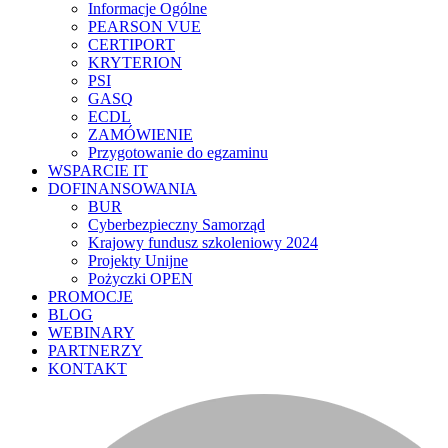
Informacje Ogólne
PEARSON VUE
CERTIPORT
KRYTERION
PSI
GASQ
ECDL
ZAMÓWIENIE
Przygotowanie do egzaminu
WSPARCIE IT
DOFINANSOWANIA
BUR
Cyberbezpieczny Samorząd
Krajowy fundusz szkoleniowy 2024
Projekty Unijne
Pożyczki OPEN
PROMOCJE
BLOG
WEBINARY
PARTNERZY
KONTAKT