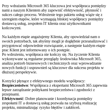
Przy wdrażaniu Microsoft 365 kluczowa jest współpraca pomiędzy
nami a naszym Klientem aby zapewnić efektywność, płynność i
sukces całego procesu. Wdrożenie tego pakietu usług wiąże się z
szeregiem etapów, które wymagają bliskiej współpracy pomiędzy
dostawcą usług, zespołem IT klienta oraz użytkownikami
końcowymi.
Na każdym etapie angażujemy Klienta, aby opowiedział nam o
swoich potrzebach, tak abyśmy mogli je dogłębnie przeanalizować i
przygotować odpowiednie rozwiązanie, a następnie każdym etapie
prac Klient jest informowany o ich postępie.
Po wdrożeniu, współpraca nie kończy się. Na życzenie Klienta
wykonywane są regularne przeglądy środowiska Microsoft 365,
analiza potrzeb biznesowych i technicznych oraz wprowadzanie
nowych funkcji i usprawnień są kluczowe dla sukcesu projektu w
dłuższej perspektywie.
Korzyści płynące z efektywnego modelu współpracy:
Bezpieczeństwo
: Współpraca z ekspertami Microsoft 365 zapewnia
lepsze zarządzanie politykami bezpieczeństwa i zgodności z
przepisami.
Efektywność
: Dobre planowanie i koordynacja pomiędzy
zespołami IT a dostawcą usług pozwala na szybszą realizację
projektu, minimalizując ryzyko błędów i zakłóceń.