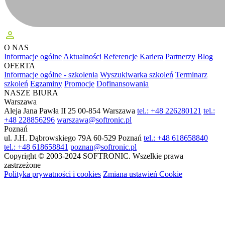
perm_identity
O NAS
Informacje ogólne
Aktualności
Referencje
Kariera
Partnerzy
Blog
OFERTA
Informacje ogólne - szkolenia
Wyszukiwarka szkoleń
Terminarz
szkoleń
Egzaminy
Promocje
Dofinansowania
NASZE BIURA
Warszawa
Aleja Jana Pawła II 25
00-854 Warszawa
tel.: +48 226280121
tel.:
+48 228856296
warszawa@softronic.pl
Poznań
ul. J.H. Dąbrowskiego 79A
60-529 Poznań
tel.: +48 618658840
tel.: +48 618658841
poznan@softronic.pl
Copyright © 2003-2024 SOFTRONIC. Wszelkie prawa
zastrzeżone
Polityka prywatności i cookies
Zmiana ustawień Cookie