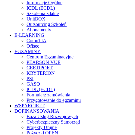
Informacje Ogólne
ICDL (ECDL)
Szkolenia zdalne
UnitBOX
Outsourcing Szkoleń
Abonamenty
E-LEARNING
CompTIA
Offsec
EGZAMINY
Centrum Egzaminacyjne
PEARSON VUE
CERTIPORT
KRYTERION
PSI
GASQ
ICDL (ECDL)
Formularz zamówienia
Przygotowanie do egzaminu
WSPARCIE IT
DOFINANSOWANIA
Baza Usług Rozwojowych
Cyberbezpieczny Samorząd
Projekty Unijne
Pożyczki OPEN