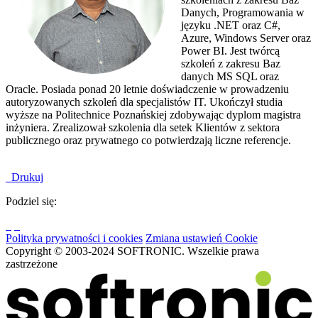
Danych, Programowania w
języku .NET oraz C#,
Azure
, Windows Server oraz
Power BI. Jest tw
órc
ą
szkoleń z zakresu Baz
danych MS SQL oraz
Oracle. Posiada ponad 20 letnie doświadczenie w prowadzeniu
autoryzowanych szkoleń dla specjalist
ów IT. Uko
ńczył studia
wyższe na Politechnice Poznańskiej zdobywając dyplom magistra
inżyniera. Zrealizował szkolenia dla setek Klient
ów z sektora
publicznego oraz prywatnego co potwierdzaj
ą liczne referencje.
Drukuj
Podziel się:
Polityka prywatności i cookies
Zmiana ustawień Cookie
Copyright © 2003-2024 SOFTRONIC. Wszelkie prawa
zastrzeżone