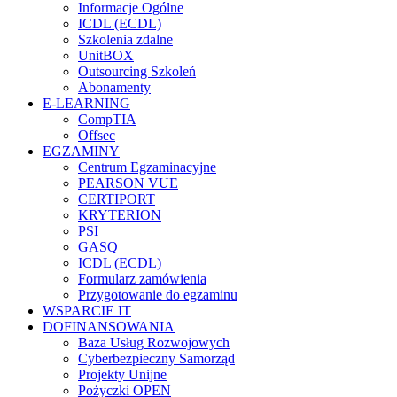
Informacje Ogólne
ICDL (ECDL)
Szkolenia zdalne
UnitBOX
Outsourcing Szkoleń
Abonamenty
E-LEARNING
CompTIA
Offsec
EGZAMINY
Centrum Egzaminacyjne
PEARSON VUE
CERTIPORT
KRYTERION
PSI
GASQ
ICDL (ECDL)
Formularz zamówienia
Przygotowanie do egzaminu
WSPARCIE IT
DOFINANSOWANIA
Baza Usług Rozwojowych
Cyberbezpieczny Samorząd
Projekty Unijne
Pożyczki OPEN