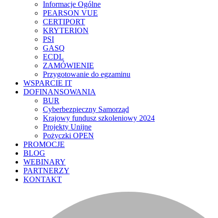
Informacje Ogólne
PEARSON VUE
CERTIPORT
KRYTERION
PSI
GASQ
ECDL
ZAMÓWIENIE
Przygotowanie do egzaminu
WSPARCIE IT
DOFINANSOWANIA
BUR
Cyberbezpieczny Samorząd
Krajowy fundusz szkoleniowy 2024
Projekty Unijne
Pożyczki OPEN
PROMOCJE
BLOG
WEBINARY
PARTNERZY
KONTAKT