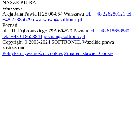
NASZE BIURA
Warszawa
Aleja Jana Pawła II 25
00-854 Warszawa
tel.: +48 226280121
tel.:
+48 228856296
warszawa@softronic.pl
Poznań
ul. J.H. Dąbrowskiego 79A
60-529 Poznań
tel.: +48 618658840
tel.: +48 618658841
poznan@softronic.pl
Copyright © 2003-2024 SOFTRONIC. Wszelkie prawa
zastrzeżone
Polityka prywatności i cookies
Zmiana ustawień Cookie