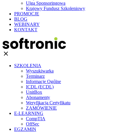
Ulga Sponsoringowa
Krajowy Fundusz Szkoleniowy
PROMOCJE
BLOG
WEBINARY
KONTAKT
clear
SZKOLENIA
Wyszukiwarka
Terminarz
Informacje Ogólne
ICDL (ECDL)
UnitBox
Abonamenty
Weryfikacja Certyfikatu
ZAMÓWIENIE
E-LEARNING
CompTIA
OffSec
EGZAMIN