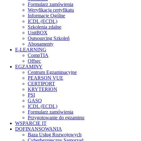
Formularz zamówienia
Weryfikacja certyfikatu
Informacje Ogólne
ICDL (ECDL)
Szkolenia zdalne
UnitBOX
Outsourcing Szkoleń
Abonamenty
E-LEARNING
CompTIA
Offsec
EGZAMINY
Centrum Egzaminacyjne
PEARSON VUE
CERTIPORT
KRYTERION
PSI
GASQ
ICDL (ECDL)
Formularz zamówienia
Przygotowanie do egzaminu
WSPARCIE IT
DOFINANSOWANIA
Baza Usług Rozwojowych
Cyberbezpieczny Samorząd