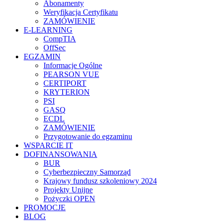
Abonamenty
Weryfikacja Certyfikatu
ZAMÓWIENIE
E-LEARNING
CompTIA
OffSec
EGZAMIN
Informacje Ogólne
PEARSON VUE
CERTIPORT
KRYTERION
PSI
GASQ
ECDL
ZAMÓWIENIE
Przygotowanie do egzaminu
WSPARCIE IT
DOFINANSOWANIA
BUR
Cyberbezpieczny Samorząd
Krajowy fundusz szkoleniowy 2024
Projekty Unijne
Pożyczki OPEN
PROMOCJE
BLOG