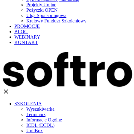
Projekty Unijne
Pożyczki OPEN
Ulga Sponsoringowa
Krajowy Fundusz Szkoleniowy
PROMOCJE
BLOG
WEBINARY
KONTAKT
clear
SZKOLENIA
Wyszukiwarka
Terminarz
Informacje Ogólne
ICDL (ECDL)
UnitBox