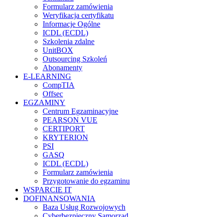
Formularz zamówienia
Weryfikacja certyfikatu
Informacje Ogólne
ICDL (ECDL)
Szkolenia zdalne
UnitBOX
Outsourcing Szkoleń
Abonamenty
E-LEARNING
CompTIA
Offsec
EGZAMINY
Centrum Egzaminacyjne
PEARSON VUE
CERTIPORT
KRYTERION
PSI
GASQ
ICDL (ECDL)
Formularz zamówienia
Przygotowanie do egzaminu
WSPARCIE IT
DOFINANSOWANIA
Baza Usług Rozwojowych
Cyberbezpieczny Samorząd