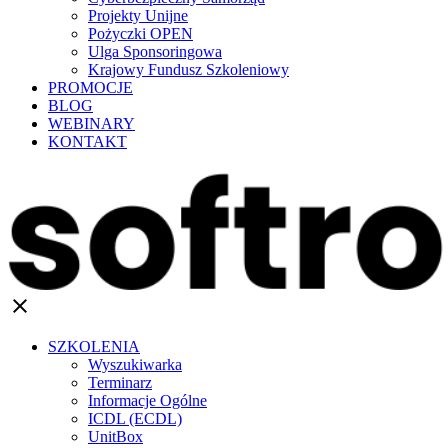
Projekty Unijne
Pożyczki OPEN
Ulga Sponsoringowa
Krajowy Fundusz Szkoleniowy
PROMOCJE
BLOG
WEBINARY
KONTAKT
clear
SZKOLENIA
Wyszukiwarka
Terminarz
Informacje Ogólne
ICDL (ECDL)
UnitBox