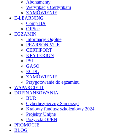
Abonamenty
Weryfikacja Certyfikatu
ZAMÓWIENIE
E-LEARNING
CompTIA
OffSec
EGZAMIN
Informacje Ogólne
PEARSON VUE
CERTIPORT
KRYTERION
PSI
GASQ
ECDL
ZAMÓWIENIE
Przygotowanie do egzaminu
WSPARCIE IT
DOFINANSOWANIA
BUR
Cyberbezpieczny Samorząd
Krajowy fundusz szkoleniowy 2024
Projekty Unijne
Pożyczki OPEN
PROMOCJE
BLOG