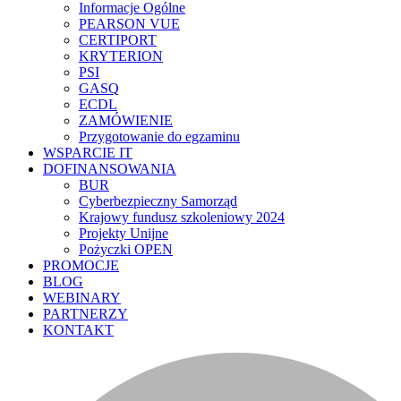
Informacje Ogólne
PEARSON VUE
CERTIPORT
KRYTERION
PSI
GASQ
ECDL
ZAMÓWIENIE
Przygotowanie do egzaminu
WSPARCIE IT
DOFINANSOWANIA
BUR
Cyberbezpieczny Samorząd
Krajowy fundusz szkoleniowy 2024
Projekty Unijne
Pożyczki OPEN
PROMOCJE
BLOG
WEBINARY
PARTNERZY
KONTAKT