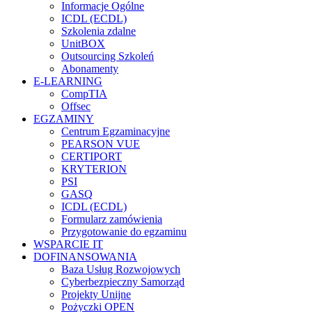
Informacje Ogólne
ICDL (ECDL)
Szkolenia zdalne
UnitBOX
Outsourcing Szkoleń
Abonamenty
E-LEARNING
CompTIA
Offsec
EGZAMINY
Centrum Egzaminacyjne
PEARSON VUE
CERTIPORT
KRYTERION
PSI
GASQ
ICDL (ECDL)
Formularz zamówienia
Przygotowanie do egzaminu
WSPARCIE IT
DOFINANSOWANIA
Baza Usług Rozwojowych
Cyberbezpieczny Samorząd
Projekty Unijne
Pożyczki OPEN