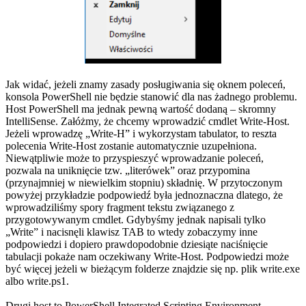
Jak widać, jeżeli znamy zasady posługiwania się oknem poleceń,
konsola PowerShell nie będzie stanowić dla nas żadnego problemu.
Host PowerShell ma jednak pewną wartość dodaną – skromny
IntelliSense. Załóżmy, że chcemy wprowadzić cmdlet Write-Host.
Jeżeli wprowadzę „Write-H” i wykorzystam tabulator, to reszta
polecenia Write-Host zostanie automatycznie uzupełniona.
Niewątpliwie może to przyspieszyć wprowadzanie poleceń,
pozwala na uniknięcie tzw. „literówek” oraz przypomina
(przynajmniej w niewielkim stopniu) składnię. W przytoczonym
powyżej przykładzie podpowiedź była jednoznaczna dlatego, że
wprowadziliśmy spory fragment tekstu związanego z
przygotowywanym cmdlet. Gdybyśmy jednak napisali tylko
„Write” i nacisnęli klawisz TAB to wtedy zobaczymy inne
podpowiedzi i dopiero prawdopodobnie dziesiąte naciśnięcie
tabulacji pokaże nam oczekiwany Write-Host. Podpowiedzi może
być więcej jeżeli w bieżącym folderze znajdzie się np. plik write.exe
albo write.ps1.
Drugi host to PowerShell Integrated Scripting Environment