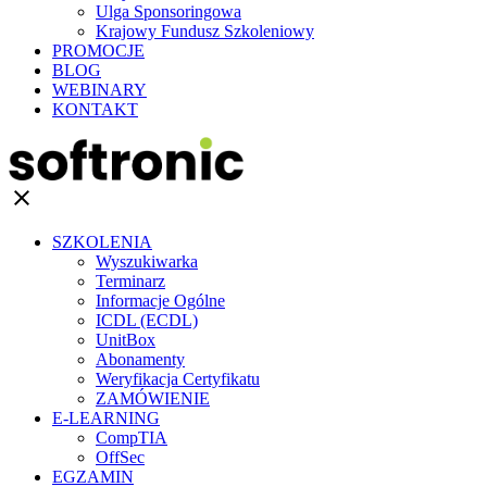
Ulga Sponsoringowa
Krajowy Fundusz Szkoleniowy
PROMOCJE
BLOG
WEBINARY
KONTAKT
clear
SZKOLENIA
Wyszukiwarka
Terminarz
Informacje Ogólne
ICDL (ECDL)
UnitBox
Abonamenty
Weryfikacja Certyfikatu
ZAMÓWIENIE
E-LEARNING
CompTIA
OffSec
EGZAMIN