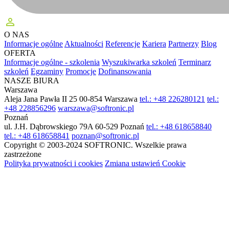
perm_identity
O NAS
Informacje ogólne
Aktualności
Referencje
Kariera
Partnerzy
Blog
OFERTA
Informacje ogólne - szkolenia
Wyszukiwarka szkoleń
Terminarz
szkoleń
Egzaminy
Promocje
Dofinansowania
NASZE BIURA
Warszawa
Aleja Jana Pawła II 25
00-854 Warszawa
tel.: +48 226280121
tel.:
+48 228856296
warszawa@softronic.pl
Poznań
ul. J.H. Dąbrowskiego 79A
60-529 Poznań
tel.: +48 618658840
tel.: +48 618658841
poznan@softronic.pl
Copyright © 2003-2024 SOFTRONIC. Wszelkie prawa
zastrzeżone
Polityka prywatności i cookies
Zmiana ustawień Cookie