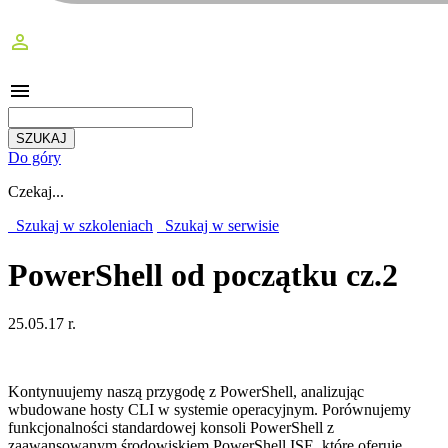
perm_identity
menu
Do góry
Czekaj...
Szukaj w szkoleniach
Szukaj w serwisie
PowerShell od początku cz.2
25.05.17 r.
Kontynuujemy naszą przygodę z PowerShell, analizując
wbudowane hosty CLI w systemie operacyjnym. Porównujemy
funkcjonalności standardowej konsoli PowerShell z
zaawansowanym środowiskiem PowerShell ISE, które oferuje