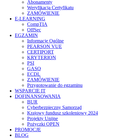
Abonamenty
Weryfikacja Certyfikatu
ZAMÓWIENIE
E-LEARNING
CompTIA
OffSec
EGZAMIN
Informacje Ogólne
PEARSON VUE
CERTIPORT
KRYTERION
PSI
GASQ
ECDL
ZAMÓWIENIE
Przygotowanie do egzaminu
WSPARCIE IT
DOFINANSOWANIA
BUR
Cyberbezpieczny Samorząd
Krajowy fundusz szkoleniowy 2024
Projekty Unijne
Pożyczki OPEN
PROMOCJE
BLOG