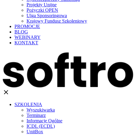
Projekty Unijne
Pożyczki OPEN
Ulga Sponsoringowa
Krajowy Fundusz Szkoleniowy
PROMOCJE
BLOG
WEBINARY
KONTAKT
clear
SZKOLENIA
Wyszukiwarka
Terminarz
Informacje Ogólne
ICDL (ECDL)
UnitBox