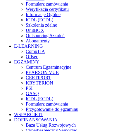
Formularz zamówienia
Weryfikacja certyfikatu
Informacje Ogólne
ICDL (ECDL)
Szkolenia zdalne
UnitBOX
Outsourcing Szkoleń
Abonamenty
E-LEARNING
CompTIA
Offsec
EGZAMINY
Centrum Egzaminacyjne
PEARSON VUE
CERTIPORT
KRYTERION
PSI
GASQ
ICDL (ECDL)
Formularz zamówienia
Przygotowanie do egzaminu
WSPARCIE IT
DOFINANSOWANIA
Baza Usług Rozwojowych
Cyberbezpieczny Samorząd