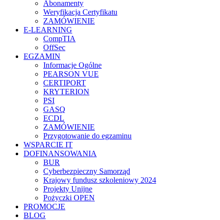
Abonamenty
Weryfikacja Certyfikatu
ZAMÓWIENIE
E-LEARNING
CompTIA
OffSec
EGZAMIN
Informacje Ogólne
PEARSON VUE
CERTIPORT
KRYTERION
PSI
GASQ
ECDL
ZAMÓWIENIE
Przygotowanie do egzaminu
WSPARCIE IT
DOFINANSOWANIA
BUR
Cyberbezpieczny Samorząd
Krajowy fundusz szkoleniowy 2024
Projekty Unijne
Pożyczki OPEN
PROMOCJE
BLOG