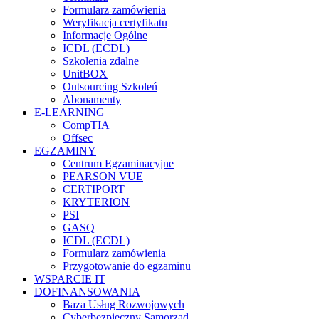
Formularz zamówienia
Weryfikacja certyfikatu
Informacje Ogólne
ICDL (ECDL)
Szkolenia zdalne
UnitBOX
Outsourcing Szkoleń
Abonamenty
E-LEARNING
CompTIA
Offsec
EGZAMINY
Centrum Egzaminacyjne
PEARSON VUE
CERTIPORT
KRYTERION
PSI
GASQ
ICDL (ECDL)
Formularz zamówienia
Przygotowanie do egzaminu
WSPARCIE IT
DOFINANSOWANIA
Baza Usług Rozwojowych
Cyberbezpieczny Samorząd