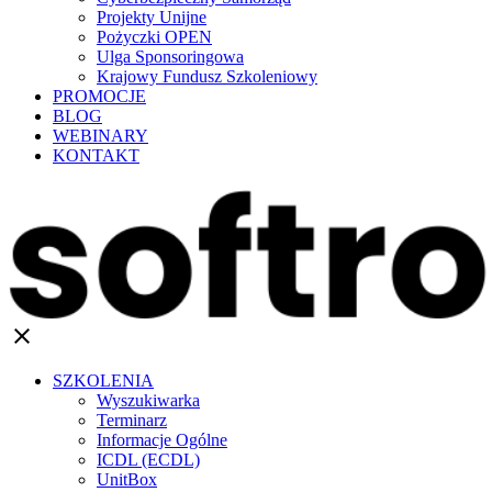
Projekty Unijne
Pożyczki OPEN
Ulga Sponsoringowa
Krajowy Fundusz Szkoleniowy
PROMOCJE
BLOG
WEBINARY
KONTAKT
clear
SZKOLENIA
Wyszukiwarka
Terminarz
Informacje Ogólne
ICDL (ECDL)
UnitBox