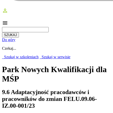
perm_identity
menu
Do góry
Czekaj...
Szukaj w szkoleniach
Szukaj w serwisie
Park Nowych Kwalifikacji dla
MŚP
9.6 Adaptacyjność pracodawców i
pracowników do zmian FELU.09.06-
IZ.00-001/23