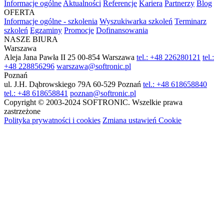
Informacje ogólne
Aktualności
Referencje
Kariera
Partnerzy
Blog
OFERTA
Informacje ogólne - szkolenia
Wyszukiwarka szkoleń
Terminarz
szkoleń
Egzaminy
Promocje
Dofinansowania
NASZE BIURA
Warszawa
Aleja Jana Pawła II 25
00-854 Warszawa
tel.: +48 226280121
tel.:
+48 228856296
warszawa@softronic.pl
Poznań
ul. J.H. Dąbrowskiego 79A
60-529 Poznań
tel.: +48 618658840
tel.: +48 618658841
poznan@softronic.pl
Copyright © 2003-2024 SOFTRONIC. Wszelkie prawa
zastrzeżone
Polityka prywatności i cookies
Zmiana ustawień Cookie