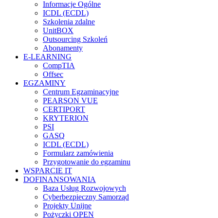
Informacje Ogólne
ICDL (ECDL)
Szkolenia zdalne
UnitBOX
Outsourcing Szkoleń
Abonamenty
E-LEARNING
CompTIA
Offsec
EGZAMINY
Centrum Egzaminacyjne
PEARSON VUE
CERTIPORT
KRYTERION
PSI
GASQ
ICDL (ECDL)
Formularz zamówienia
Przygotowanie do egzaminu
WSPARCIE IT
DOFINANSOWANIA
Baza Usług Rozwojowych
Cyberbezpieczny Samorząd
Projekty Unijne
Pożyczki OPEN