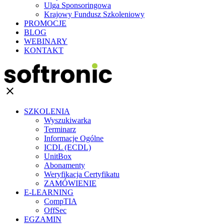
Ulga Sponsoringowa
Krajowy Fundusz Szkoleniowy
PROMOCJE
BLOG
WEBINARY
KONTAKT
clear
SZKOLENIA
Wyszukiwarka
Terminarz
Informacje Ogólne
ICDL (ECDL)
UnitBox
Abonamenty
Weryfikacja Certyfikatu
ZAMÓWIENIE
E-LEARNING
CompTIA
OffSec
EGZAMIN