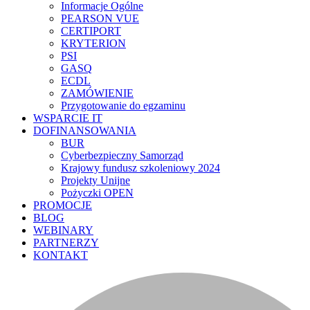
Informacje Ogólne
PEARSON VUE
CERTIPORT
KRYTERION
PSI
GASQ
ECDL
ZAMÓWIENIE
Przygotowanie do egzaminu
WSPARCIE IT
DOFINANSOWANIA
BUR
Cyberbezpieczny Samorząd
Krajowy fundusz szkoleniowy 2024
Projekty Unijne
Pożyczki OPEN
PROMOCJE
BLOG
WEBINARY
PARTNERZY
KONTAKT