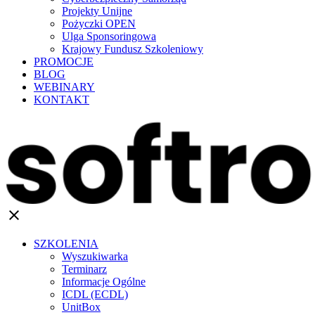
Projekty Unijne
Pożyczki OPEN
Ulga Sponsoringowa
Krajowy Fundusz Szkoleniowy
PROMOCJE
BLOG
WEBINARY
KONTAKT
clear
SZKOLENIA
Wyszukiwarka
Terminarz
Informacje Ogólne
ICDL (ECDL)
UnitBox