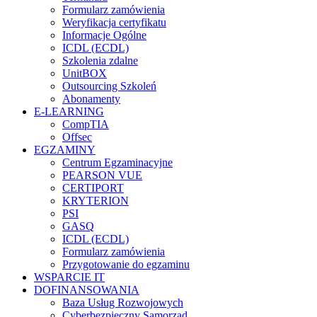
Formularz zamówienia
Weryfikacja certyfikatu
Informacje Ogólne
ICDL (ECDL)
Szkolenia zdalne
UnitBOX
Outsourcing Szkoleń
Abonamenty
E-LEARNING
CompTIA
Offsec
EGZAMINY
Centrum Egzaminacyjne
PEARSON VUE
CERTIPORT
KRYTERION
PSI
GASQ
ICDL (ECDL)
Formularz zamówienia
Przygotowanie do egzaminu
WSPARCIE IT
DOFINANSOWANIA
Baza Usług Rozwojowych
Cyberbezpieczny Samorząd