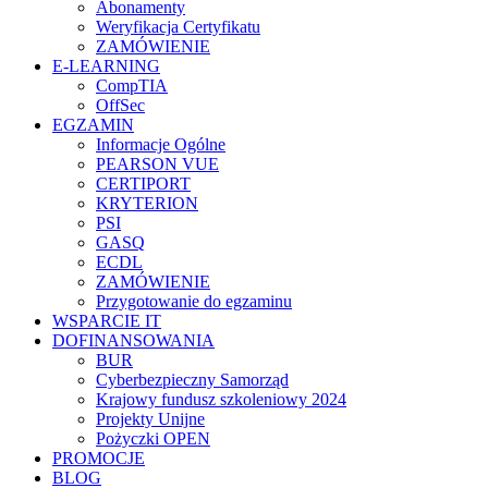
Abonamenty
Weryfikacja Certyfikatu
ZAMÓWIENIE
E-LEARNING
CompTIA
OffSec
EGZAMIN
Informacje Ogólne
PEARSON VUE
CERTIPORT
KRYTERION
PSI
GASQ
ECDL
ZAMÓWIENIE
Przygotowanie do egzaminu
WSPARCIE IT
DOFINANSOWANIA
BUR
Cyberbezpieczny Samorząd
Krajowy fundusz szkoleniowy 2024
Projekty Unijne
Pożyczki OPEN
PROMOCJE
BLOG