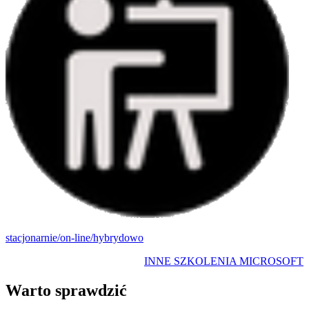
stacjonarnie/on-line/hybrydowo
INNE SZKOLENIA MICROSOFT
Warto sprawdzić