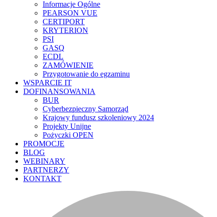
Informacje Ogólne
PEARSON VUE
CERTIPORT
KRYTERION
PSI
GASQ
ECDL
ZAMÓWIENIE
Przygotowanie do egzaminu
WSPARCIE IT
DOFINANSOWANIA
BUR
Cyberbezpieczny Samorząd
Krajowy fundusz szkoleniowy 2024
Projekty Unijne
Pożyczki OPEN
PROMOCJE
BLOG
WEBINARY
PARTNERZY
KONTAKT