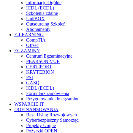
Informacje Ogólne
ICDL (ECDL)
Szkolenia zdalne
UnitBOX
Outsourcing Szkoleń
Abonamenty
E-LEARNING
CompTIA
Offsec
EGZAMINY
Centrum Egzaminacyjne
PEARSON VUE
CERTIPORT
KRYTERION
PSI
GASQ
ICDL (ECDL)
Formularz zamówienia
Przygotowanie do egzaminu
WSPARCIE IT
DOFINANSOWANIA
Baza Usług Rozwojowych
Cyberbezpieczny Samorząd
Projekty Unijne
Pożyczki OPEN