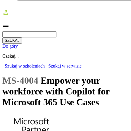
perm_identity
menu
Do góry
Czekaj...
Szukaj w szkoleniach
Szukaj w serwisie
MS-4004
Empower your
workforce with Copilot for
Microsoft 365 Use Cases