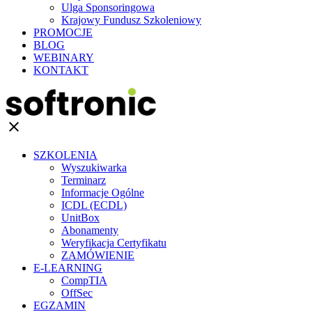
Ulga Sponsoringowa
Krajowy Fundusz Szkoleniowy
PROMOCJE
BLOG
WEBINARY
KONTAKT
clear
SZKOLENIA
Wyszukiwarka
Terminarz
Informacje Ogólne
ICDL (ECDL)
UnitBox
Abonamenty
Weryfikacja Certyfikatu
ZAMÓWIENIE
E-LEARNING
CompTIA
OffSec
EGZAMIN