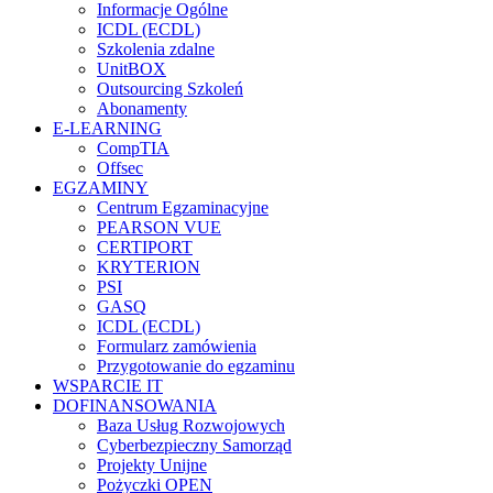
Informacje Ogólne
ICDL (ECDL)
Szkolenia zdalne
UnitBOX
Outsourcing Szkoleń
Abonamenty
E-LEARNING
CompTIA
Offsec
EGZAMINY
Centrum Egzaminacyjne
PEARSON VUE
CERTIPORT
KRYTERION
PSI
GASQ
ICDL (ECDL)
Formularz zamówienia
Przygotowanie do egzaminu
WSPARCIE IT
DOFINANSOWANIA
Baza Usług Rozwojowych
Cyberbezpieczny Samorząd
Projekty Unijne
Pożyczki OPEN