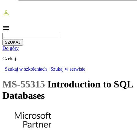
perm_identity
menu
Do góry
Czekaj...
Szukaj w szkoleniach
Szukaj w serwisie
MS-55315
Introduction to SQL
Databases