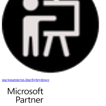
stacjonarnie/on-line/hybrydowo