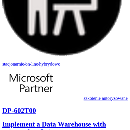
stacjonarnie/on-line/hybrydowo
szkolenie autoryzowane
DP-602T00
Implement a Data Warehouse with