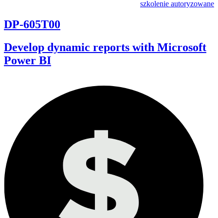
szkolenie autoryzowane
DP-605T00
Develop dynamic reports with Microsoft
Power BI