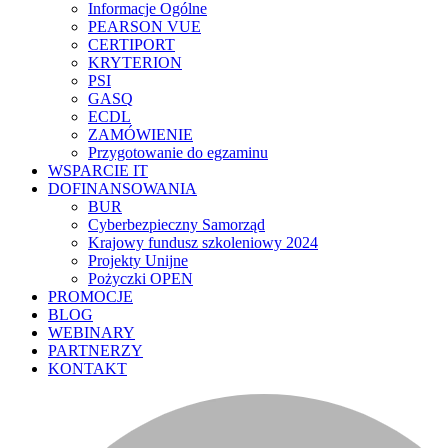
Informacje Ogólne
PEARSON VUE
CERTIPORT
KRYTERION
PSI
GASQ
ECDL
ZAMÓWIENIE
Przygotowanie do egzaminu
WSPARCIE IT
DOFINANSOWANIA
BUR
Cyberbezpieczny Samorząd
Krajowy fundusz szkoleniowy 2024
Projekty Unijne
Pożyczki OPEN
PROMOCJE
BLOG
WEBINARY
PARTNERZY
KONTAKT