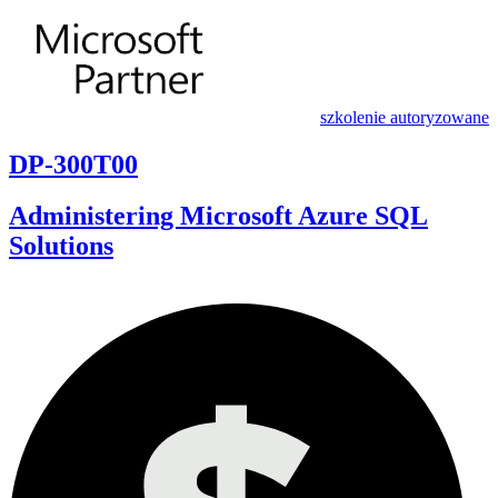
szkolenie autoryzowane
DP-300T00
Administering Microsoft Azure SQL
Solutions