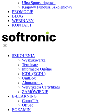
Ulga Sponsoringowa
Krajowy Fundusz Szkoleniowy
PROMOCJE
BLOG
WEBINARY
KONTAKT
clear
SZKOLENIA
Wyszukiwarka
Terminarz
Informacje Ogólne
ICDL (ECDL)
UnitBox
Abonamenty
Weryfikacja Certyfikatu
ZAMÓWIENIE
E-LEARNING
CompTIA
OffSec
EGZAMIN