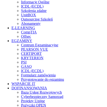
Informacje Ogólne
ICDL (ECDL)
Szkolenia zdalne
UnitBOX
Outsourcing Szkoleń
Abonamenty
E-LEARNING
CompTIA
Offsec
EGZAMINY
Centrum Egzaminacyjne
PEARSON VUE
CERTIPORT
KRYTERION
PSI
GASQ
ICDL (ECDL)
Formularz zamówienia
Przygotowanie do egzaminu
WSPARCIE IT
DOFINANSOWANIA
Baza Usług Rozwojowych
Cyberbezpieczny Samorząd
Projekty Unijne
Pożyczki OPEN