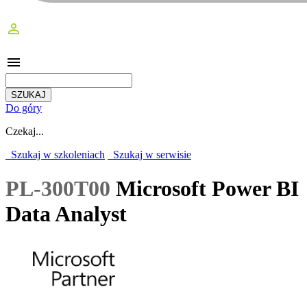
perm_identity
menu
Do góry
Czekaj...
Szukaj w szkoleniach
Szukaj w serwisie
PL-300T00
Microsoft Power BI
Data Analyst