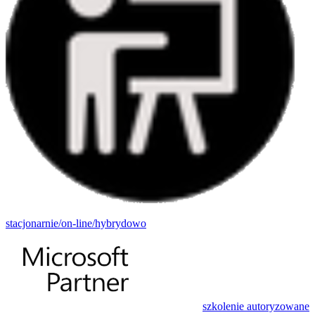
stacjonarnie/on-line/hybrydowo
szkolenie autoryzowane