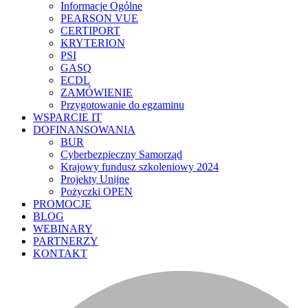
Informacje Ogólne
PEARSON VUE
CERTIPORT
KRYTERION
PSI
GASQ
ECDL
ZAMÓWIENIE
Przygotowanie do egzaminu
WSPARCIE IT
DOFINANSOWANIA
BUR
Cyberbezpieczny Samorząd
Krajowy fundusz szkoleniowy 2024
Projekty Unijne
Pożyczki OPEN
PROMOCJE
BLOG
WEBINARY
PARTNERZY
KONTAKT