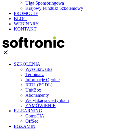
Ulga Sponsoringowa
Krajowy Fundusz Szkoleniowy
PROMOCJE
BLOG
WEBINARY
KONTAKT
clear
SZKOLENIA
Wyszukiwarka
Terminarz
Informacje Ogólne
ICDL (ECDL)
UnitBox
Abonamenty
Weryfikacja Certyfikatu
ZAMÓWIENIE
E-LEARNING
CompTIA
OffSec
EGZAMIN