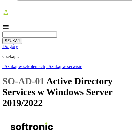
perm_identity
menu
Do góry
Czekaj...
Szukaj w szkoleniach
Szukaj w serwisie
SO-AD-01
Active Directory
Services w Windows Server
2019/2022