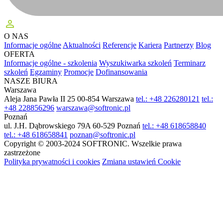
perm_identity
O NAS
Informacje ogólne
Aktualności
Referencje
Kariera
Partnerzy
Blog
OFERTA
Informacje ogólne - szkolenia
Wyszukiwarka szkoleń
Terminarz
szkoleń
Egzaminy
Promocje
Dofinansowania
NASZE BIURA
Warszawa
Aleja Jana Pawła II 25
00-854 Warszawa
tel.: +48 226280121
tel.:
+48 228856296
warszawa@softronic.pl
Poznań
ul. J.H. Dąbrowskiego 79A
60-529 Poznań
tel.: +48 618658840
tel.: +48 618658841
poznan@softronic.pl
Copyright © 2003-2024 SOFTRONIC. Wszelkie prawa
zastrzeżone
Polityka prywatności i cookies
Zmiana ustawień Cookie