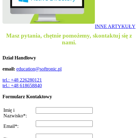
INNE ARTYKUŁY
Masz pytania, chętnie pomożemy, skontaktuj się z
nami.
Dział Handlowy
email:
education@softronic.pl
tel.: +48 226280121
tel.: +48 618658840
Formularz Kontaktowy
Imię i
Nazwisko
*
:
Email
*
: