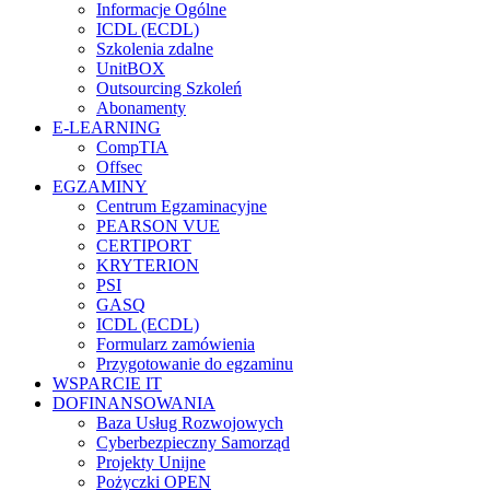
Informacje Ogólne
ICDL (ECDL)
Szkolenia zdalne
UnitBOX
Outsourcing Szkoleń
Abonamenty
E-LEARNING
CompTIA
Offsec
EGZAMINY
Centrum Egzaminacyjne
PEARSON VUE
CERTIPORT
KRYTERION
PSI
GASQ
ICDL (ECDL)
Formularz zamówienia
Przygotowanie do egzaminu
WSPARCIE IT
DOFINANSOWANIA
Baza Usług Rozwojowych
Cyberbezpieczny Samorząd
Projekty Unijne
Pożyczki OPEN