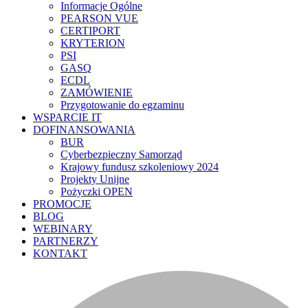
Informacje Ogólne
PEARSON VUE
CERTIPORT
KRYTERION
PSI
GASQ
ECDL
ZAMÓWIENIE
Przygotowanie do egzaminu
WSPARCIE IT
DOFINANSOWANIA
BUR
Cyberbezpieczny Samorząd
Krajowy fundusz szkoleniowy 2024
Projekty Unijne
Pożyczki OPEN
PROMOCJE
BLOG
WEBINARY
PARTNERZY
KONTAKT