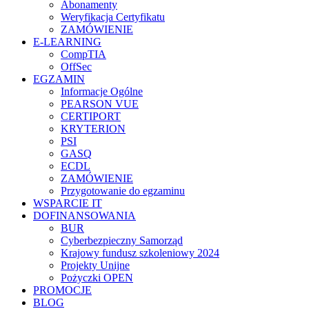
Abonamenty
Weryfikacja Certyfikatu
ZAMÓWIENIE
E-LEARNING
CompTIA
OffSec
EGZAMIN
Informacje Ogólne
PEARSON VUE
CERTIPORT
KRYTERION
PSI
GASQ
ECDL
ZAMÓWIENIE
Przygotowanie do egzaminu
WSPARCIE IT
DOFINANSOWANIA
BUR
Cyberbezpieczny Samorząd
Krajowy fundusz szkoleniowy 2024
Projekty Unijne
Pożyczki OPEN
PROMOCJE
BLOG