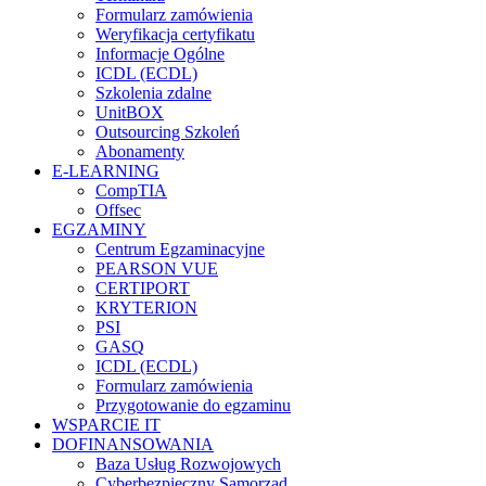
Formularz zamówienia
Weryfikacja certyfikatu
Informacje Ogólne
ICDL (ECDL)
Szkolenia zdalne
UnitBOX
Outsourcing Szkoleń
Abonamenty
E-LEARNING
CompTIA
Offsec
EGZAMINY
Centrum Egzaminacyjne
PEARSON VUE
CERTIPORT
KRYTERION
PSI
GASQ
ICDL (ECDL)
Formularz zamówienia
Przygotowanie do egzaminu
WSPARCIE IT
DOFINANSOWANIA
Baza Usług Rozwojowych
Cyberbezpieczny Samorząd