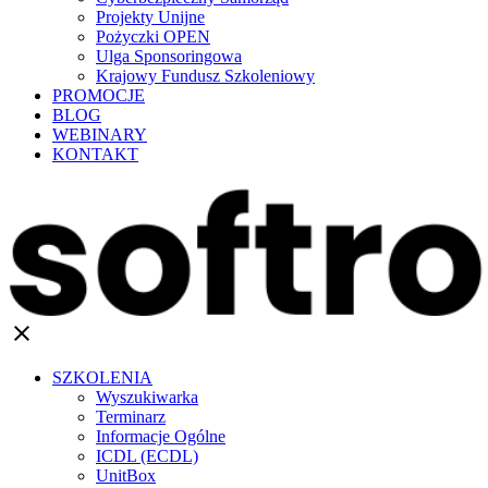
Projekty Unijne
Pożyczki OPEN
Ulga Sponsoringowa
Krajowy Fundusz Szkoleniowy
PROMOCJE
BLOG
WEBINARY
KONTAKT
clear
SZKOLENIA
Wyszukiwarka
Terminarz
Informacje Ogólne
ICDL (ECDL)
UnitBox