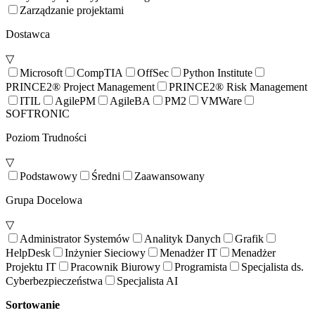
Zarządzanie projektami
Dostawca
▽
Microsoft
CompTIA
OffSec
Python Institute
PRINCE2® Project Management
PRINCE2® Risk Management
ITIL
AgilePM
AgileBA
PM2
VMWare
SOFTRONIC
Poziom Trudności
▽
Podstawowy
Średni
Zaawansowany
Grupa Docelowa
▽
Administrator Systemów
Analityk Danych
Grafik
HelpDesk
Inżynier Sieciowy
Menadżer IT
Menadżer
Projektu IT
Pracownik Biurowy
Programista
Specjalista ds.
Cyberbezpieczeństwa
Specjalista AI
Sortowanie