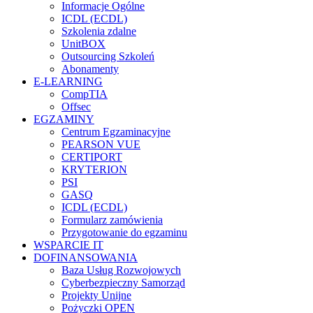
Informacje Ogólne
ICDL (ECDL)
Szkolenia zdalne
UnitBOX
Outsourcing Szkoleń
Abonamenty
E-LEARNING
CompTIA
Offsec
EGZAMINY
Centrum Egzaminacyjne
PEARSON VUE
CERTIPORT
KRYTERION
PSI
GASQ
ICDL (ECDL)
Formularz zamówienia
Przygotowanie do egzaminu
WSPARCIE IT
DOFINANSOWANIA
Baza Usług Rozwojowych
Cyberbezpieczny Samorząd
Projekty Unijne
Pożyczki OPEN