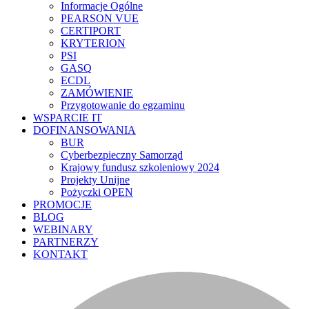
Informacje Ogólne
PEARSON VUE
CERTIPORT
KRYTERION
PSI
GASQ
ECDL
ZAMÓWIENIE
Przygotowanie do egzaminu
WSPARCIE IT
DOFINANSOWANIA
BUR
Cyberbezpieczny Samorząd
Krajowy fundusz szkoleniowy 2024
Projekty Unijne
Pożyczki OPEN
PROMOCJE
BLOG
WEBINARY
PARTNERZY
KONTAKT