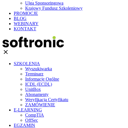
Ulga Sponsoringowa
Krajowy Fundusz Szkoleniowy
PROMOCJE
BLOG
WEBINARY
KONTAKT
clear
SZKOLENIA
Wyszukiwarka
Terminarz
Informacje Ogólne
ICDL (ECDL)
UnitBox
Abonamenty
Weryfikacja Certyfikatu
ZAMÓWIENIE
E-LEARNING
CompTIA
OffSec
EGZAMIN