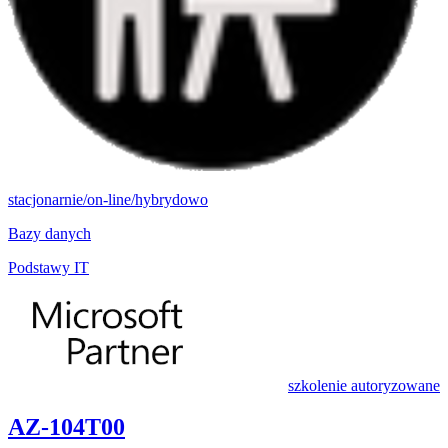
stacjonarnie/on-line/hybrydowo
Bazy danych
Podstawy IT
szkolenie autoryzowane
AZ-104T00