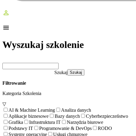
perm_identity
menu
Wyszukaj szkolenie
Szukaj
Filtrowanie
Kategoria Szkolenia
▽
AI & Machine Learning
Analiza danych
Aplikacje biznesowe
Bazy danych
Cyberbezpieczeństwo
Grafika
Infrastruktura IT
Narzędzia biurowe
Podstawy IT
Programowanie & DevOps
RODO
Systemy operacyjne
Usługi chmurowe