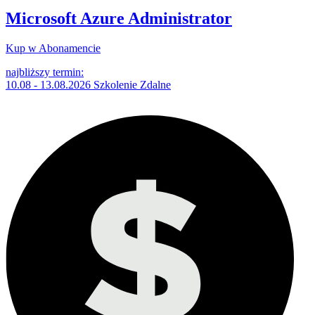
Microsoft Azure Administrator
Kup w Abonamencie
najbliższy termin:
10.08 - 13.08.2026 Szkolenie Zdalne