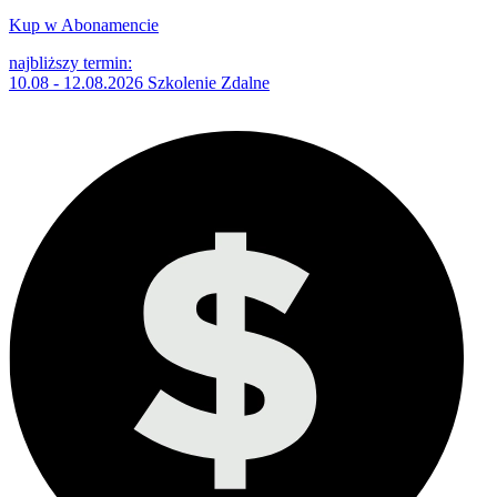
Kup w Abonamencie
najbliższy termin:
10.08 - 12.08.2026 Szkolenie Zdalne