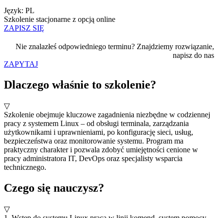
Język: PL
Szkolenie stacjonarne z opcją online
ZAPISZ SIĘ
Nie znalazłeś odpowiedniego terminu? Znajdziemy rozwiązanie,
napisz do nas
ZAPYTAJ
Dlaczego właśnie to szkolenie?
▽
Szkolenie obejmuje kluczowe zagadnienia niezbędne w codziennej
pracy z systemem Linux – od obsługi terminala, zarządzania
użytkownikami i uprawnieniami, po konfigurację sieci, usług,
bezpieczeństwa oraz monitorowanie systemu. Program ma
praktyczny charakter i pozwala zdobyć umiejętności cenione w
pracy administratora IT, DevOps oraz specjalisty wsparcia
technicznego.
Czego się nauczysz?
▽
1. Wstęp do systemu Linux praca w linii komend, system pomocy