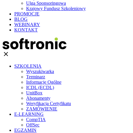
Ulga Sponsoringowa
Krajowy Fundusz Szkoleniowy
PROMOCJE
BLOG
WEBINARY
KONTAKT
clear
SZKOLENIA
Wyszukiwarka
Terminarz
Informacje Ogólne
ICDL (ECDL)
UnitBox
Abonamenty
Weryfikacja Certyfikatu
ZAMÓWIENIE
E-LEARNING
CompTIA
OffSec
EGZAMIN