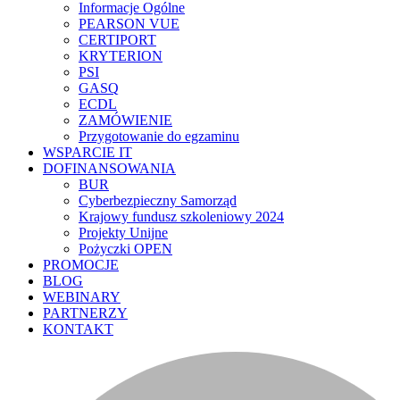
Informacje Ogólne
PEARSON VUE
CERTIPORT
KRYTERION
PSI
GASQ
ECDL
ZAMÓWIENIE
Przygotowanie do egzaminu
WSPARCIE IT
DOFINANSOWANIA
BUR
Cyberbezpieczny Samorząd
Krajowy fundusz szkoleniowy 2024
Projekty Unijne
Pożyczki OPEN
PROMOCJE
BLOG
WEBINARY
PARTNERZY
KONTAKT