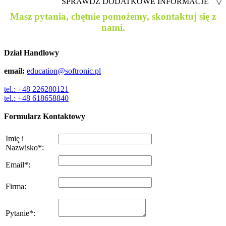
SPRAWDŹ DODATKOWE INFORMACJE
▽
Masz pytania, chętnie pomożemy, skontaktuj się z
nami.
Dział Handlowy
email:
education@softronic.pl
tel.: +48 226280121
tel.: +48 618658840
Formularz Kontaktowy
Imię i
Nazwisko
*
:
Email
*
:
Firma
:
Pytanie
*
: