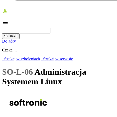
perm_identity
menu
Do góry
Czekaj...
Szukaj w szkoleniach
Szukaj w serwisie
SO-L-06
Administracja
Systemem Linux