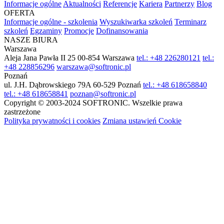
Informacje ogólne
Aktualności
Referencje
Kariera
Partnerzy
Blog
OFERTA
Informacje ogólne - szkolenia
Wyszukiwarka szkoleń
Terminarz
szkoleń
Egzaminy
Promocje
Dofinansowania
NASZE BIURA
Warszawa
Aleja Jana Pawła II 25
00-854 Warszawa
tel.: +48 226280121
tel.:
+48 228856296
warszawa@softronic.pl
Poznań
ul. J.H. Dąbrowskiego 79A
60-529 Poznań
tel.: +48 618658840
tel.: +48 618658841
poznan@softronic.pl
Copyright © 2003-2024 SOFTRONIC. Wszelkie prawa
zastrzeżone
Polityka prywatności i cookies
Zmiana ustawień Cookie