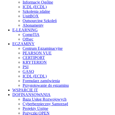
Informacje Ogólne
ICDL (ECDL)
Szkolenia zdalne
UnitBOX
Outsourcing Szkoleń
Abonamenty
E-LEARNING
CompTIA
Offsec
EGZAMINY
Centrum Egzaminacyjne
PEARSON VUE
CERTIPORT
KRYTERION
PSI
GASQ
ICDL (ECDL)
Formularz zamówienia
Przygotowanie do egzaminu
WSPARCIE IT
DOFINANSOWANIA
Baza Usług Rozwojowych
Cyberbezpieczny Samorząd
Projekty Unijne
Pożyczki OPEN